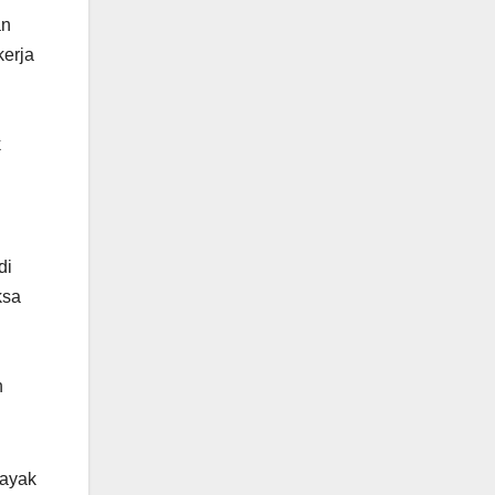
an
erja
k
di
ksa
h
layak