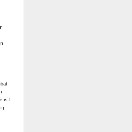
an
an
mbat
h
ensif
ng