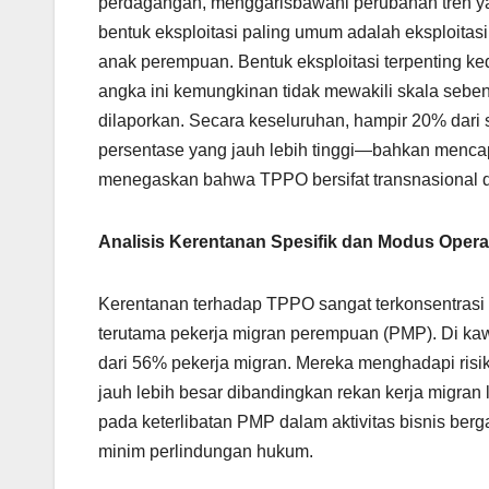
perdagangan, menggarisbawahi perubahan tren ya
bentuk eksploitasi paling umum adalah eksploita
anak perempuan. Bentuk eksploitasi terpenting ke
angka ini kemungkinan tidak mewakili skala seben
dilaporkan. Secara keseluruhan, hampir 20% dari
persentase yang jauh lebih tinggi—bahkan mencap
menegaskan bahwa TPPO bersifat transnasional dan
Analisis Kerentanan Spesifik dan Modus Opera
Kerentanan terhadap TPPO sangat terkonsentrasi p
terutama pekerja migran perempuan (PMP). Di kaw
dari 56% pekerja migran. Mereka menghadapi risi
jauh lebih besar dibandingkan rekan kerja migran l
pada keterlibatan PMP dalam aktivitas bisnis berga
minim perlindungan hukum.