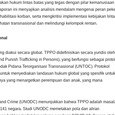
akan hukum lintas batas yang tegas dengan pilar kemanusiaan
. Laporan ini menyajikan analisis mendalam mengenai peran peke
abilitasi korban, serta mengkritisi implementasi kebijakan linta
ahatan transnasional dan melindungi kelompok rentan.
onal
 diakui secara global. TPPO didefinisikan secara yuridis oleh
nd Punish Trafficking in Persons), yang berfungsi sebagai proto
ak Pidana Terorganisasi Transnasional (UNTOC). Protokol
untuk menyediakan landasan hukum global yang spesifik untu
usnya yang menargetkan perempuan dan anak, yang mana
rugs and Crime (UNODC) menunjukkan bahwa TPPO adalah masal
 141 negara. Studi UNODC memetakan pola dan aliran