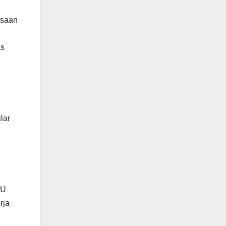
ksaan
as
lar
UU
rja