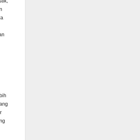
tik,
n
wa
an
bih
yang
r
ang