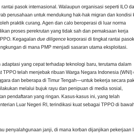
 rantai pasok internasional. Walaupun organisasi seperti ILO d
b perusahaan untuk mendukung hak-hak migran dan kondisi k
 oleh praktik curang. Agen dan calo beroperasi di luar norma
ikan proses perekrutan yang tidak sah dan pemaksaan kerja
 TPPO. Kegagalan
due diligence
korporasi di tingkat rantai paso
lingkungan di mana PMP menjadi sasaran utama eksploitasi.
adaptasi yang cepat terhadap teknologi baru, terutama dalam
kat TPPO telah menjebak ribuan Warga Negara Indonesia (WNI) 
ggara dan beberapa di Timur Tengah—untuk bekerja secara pa
dilakukan melalui bujuk rayu dan penipuan di media sosial,
tan pendaftaran yang ringan. Kasus-kasus ini, yang telah
rian Luar Negeri RI, terindikasi kuat sebagai TPPO di bawa
atau penyalahgunaan janji, di mana korban dijanjikan pekerjaan 