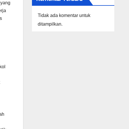
 yang
rja
Tidak ada komentar untuk
s
ditampilkan.
kol
k
ah