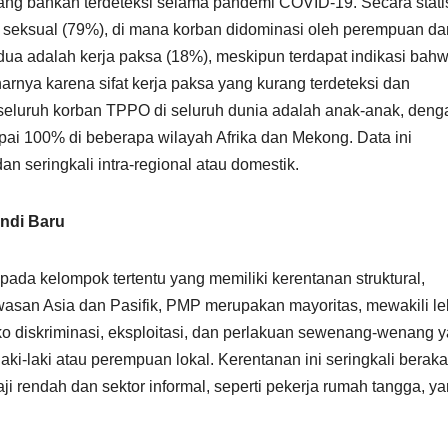
ng bahkan terdeteksi selama pandemi COVID-19. Secara statis
si seksual (79%), di mana korban didominasi oleh perempuan da
dua adalah kerja paksa (18%), meskipun terdapat indikasi bah
arnya karena sifat kerja paksa yang kurang terdeteksi dan
 seluruh korban TPPO di seluruh dunia adalah anak-anak, deng
ai 100% di beberapa wilayah Afrika dan Mekong. Data ini
 seringkali intra-regional atau domestik.
ndi Baru
ada kelompok tertentu yang memiliki kerentanan struktural,
asan Asia dan Pasifik, PMP merupakan mayoritas, mewakili le
ko diskriminasi, eksploitasi, dan perlakuan sewenang-wenang 
aki-laki atau perempuan lokal. Kerentanan ini seringkali beraka
ji rendah dan sektor informal, seperti pekerja rumah tangga, y