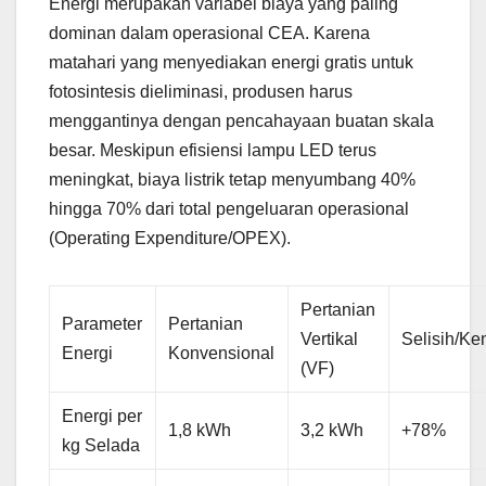
Energi merupakan variabel biaya yang paling
dominan dalam operasional CEA. Karena
matahari yang menyediakan energi gratis untuk
fotosintesis dieliminasi, produsen harus
menggantinya dengan pencahayaan buatan skala
besar. Meskipun efisiensi lampu LED terus
meningkat, biaya listrik tetap menyumbang 40%
hingga 70% dari total pengeluaran operasional
(Operating Expenditure/OPEX).
Pertanian
Parameter
Pertanian
Vertikal
Selisih/Ke
Energi
Konvensional
(VF)
Energi per
1,8 kWh
3,2 kWh
+78%
kg Selada