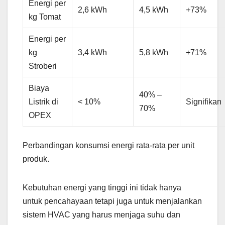
Energi per
2,6 kWh
4,5 kWh
+73%
kg Tomat
Energi per
kg
3,4 kWh
5,8 kWh
+71%
Stroberi
Biaya
40% –
Listrik di
< 10%
Signifikan
70%
OPEX
Perbandingan konsumsi energi rata-rata per unit
produk.
Kebutuhan energi yang tinggi ini tidak hanya
untuk pencahayaan tetapi juga untuk menjalankan
sistem HVAC yang harus menjaga suhu dan