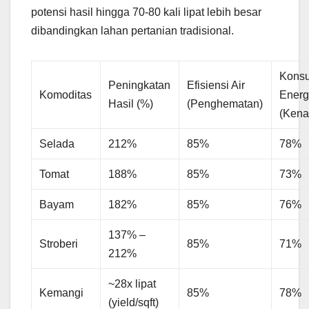
potensi hasil hingga 70-80 kali lipat lebih besar
dibandingkan lahan pertanian tradisional.
Kons
Peningkatan
Efisiensi Air
Komoditas
Energ
Hasil (%)
(Penghematan)
(Kena
Selada
212%
85%
78%
Tomat
188%
85%
73%
Bayam
182%
85%
76%
137% –
Stroberi
85%
71%
212%
~28x lipat
Kemangi
85%
78%
(yield/sqft)