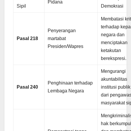
Pidana
Sipil
Demokrasi
Membatasi krit
terhadap kepa
Penyerangan
negara dan
Pasal 218
martabat
menciptakan
Presiden/Wapres
ketakutan
berekspresi.
Mengurangi
akuntabilitas
Penghinaan terhadap
Pasal 240
institusi publik
Lembaga Negara
dari pengawa
masyarakat sip
Mengkriminali
hak berkumpu