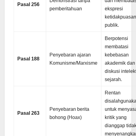
Demonstrasi tanpa
dan membatas
Pasal 256
pemberitahuan
ekspresi
ketidakpuasa
publik.
Berpotensi
membatasi
Penyebaran ajaran
kebebasan
Pasal 188
Komunisme/Marxisme
akademik dan
diskusi intelek
sejarah.
Rentan
disalahgunak
Penyebaran berita
untuk menyas
Pasal 263
bohong (Hoax)
kritik yang
dianggap tida
menyenangka