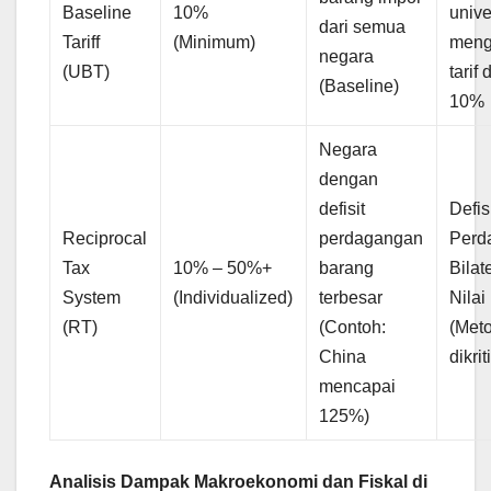
Baseline
10%
unive
dari semua
Tariff
(Minimum)
meng
negara
(UBT)
tarif
(Baseline)
10%
Negara
dengan
defisit
Defis
Reciprocal
perdagangan
Perd
Tax
10% – 50%+
barang
Bilate
System
(Individualized)
terbesar
Nilai
(RT)
(Contoh:
(Met
China
dikrit
mencapai
125%)
Analisis Dampak Makroekonomi dan Fiskal di