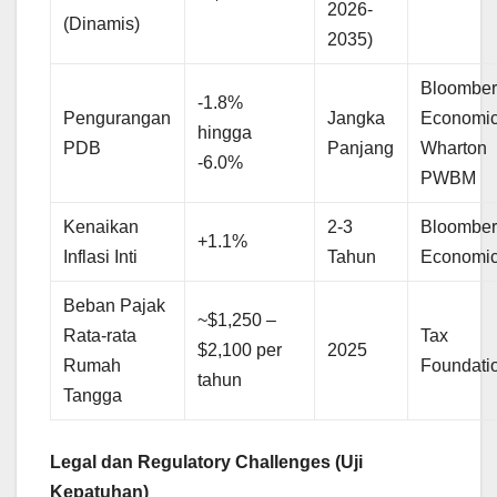
2026-
(Dinamis)
2035)
Bloombe
-1.8%
Pengurangan
Jangka
Economic
hingga
PDB
Panjang
Wharton
-6.0%
PWBM
Kenaikan
2-3
Bloombe
+1.1%
Inflasi Inti
Tahun
Economi
Beban Pajak
~$1,250 –
Rata-rata
Tax
$2,100 per
2025
Rumah
Foundati
tahun
Tangga
Legal dan Regulatory Challenges (Uji
Kepatuhan)