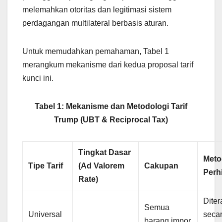
melemahkan otoritas dan legitimasi sistem
perdagangan multilateral berbasis aturan.
Untuk memudahkan pemahaman, Tabel 1
merangkum mekanisme dari kedua proposal tarif
kunci ini.
Tabel 1: Mekanisme dan Metodologi Tarif
Trump (UBT & Reciprocal Tax)
Tingkat Dasar
Meto
Tipe Tarif
(Ad Valorem
Cakupan
Perh
Rate)
Dite
Semua
Universal
seca
barang impor