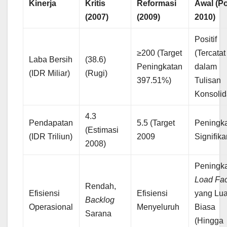
Kinerja
Kritis
Reformasi
Awal (Po
(2007)
(2009)
2010)
Positif
≥200 (Target
(Tercatat
Laba Bersih
(38.6)
Peningkatan
dalam
(IDR Miliar)
(Rugi)
397.51%)
Tulisan
Konsolid
4.3
Pendapatan
5.5 (Target
Peningk
(Estimasi
(IDR Triliun)
2009
Signifik
2008)
Peningk
Load Fac
Rendah,
Efisiensi
Efisiensi
yang Lua
Backlog
Operasional
Menyeluruh
Biasa
Sarana
(Hingga