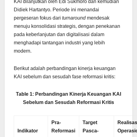
KAI dilanjutkan oleh Edi Sukmoro dan kemudian
Didiek Hartantyo. Periode ini menandai
pergeseran fokus dari
turnaround
mendesak
menuju konsolidasi strategis, dengan penekanan
pada keberlanjutan dan digitalisasi dalam
menghadapi tantangan industri yang lebih
modern.
Berikut adalah perbandingan kinerja keuangan
KAI sebelum dan sesudah fase reformasi kritis:
Table 1: Perbandingan Kinerja Keuangan KAI
Sebelum dan Sesudah Reformasi Kritis
Pra-
Target
Realisas
Indikator
Reformasi
Pasca-
Operasi