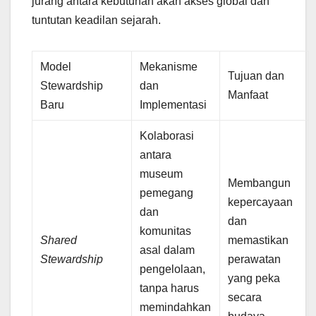
jurang antara kebutuhan akan akses global dan
tuntutan keadilan sejarah.
Model
Mekanisme
Tujuan dan
Stewardship
dan
Manfaat
Baru
Implementasi
Kolaborasi
antara
museum
Membangun
pemegang
kepercayaan
dan
dan
komunitas
Shared
memastikan
asal dalam
Stewardship
perawatan
pengelolaan,
yang peka
tanpa harus
secara
memindahkan