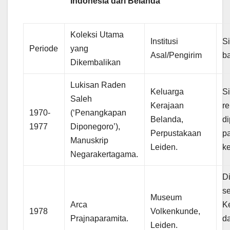
Indonesia dari Belanda
Koleksi Utama
Institusi
Si
Periode
yang
Asal/Pengirim
b
Dikembalikan
Lukisan Raden
Keluarga
S
Saleh
Kerajaan
re
1970-
(‘Penangkapan
Belanda,
di
1977
Diponegoro’),
Perpustakaan
p
Manuskrip
Leiden.
k
Negarakertagama.
D
s
Museum
Arca
K
1978
Volkenkunde,
Prajnaparamita.
d
Leiden.