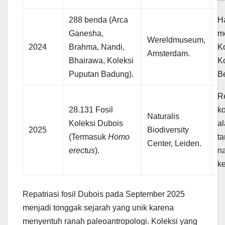
288 benda (Arca
Ha
Ganesha,
m
Wereldmuseum,
2024
Brahma, Nandi,
K
Amsterdam.
Bhairawa, Koleksi
Ko
Puputan Badung).
B
Re
28.131 Fosil
ko
Naturalis
Koleksi Dubois
al
2025
Biodiversity
(Termasuk
Homo
t
Center, Leiden.
erectus
).
na
k
Repatriasi fosil Dubois pada September 2025
menjadi tonggak sejarah yang unik karena
menyentuh ranah paleoantropologi. Koleksi yang