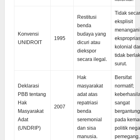
Tidak seca
Restitusi
eksplisit
benda
menangani
Konvensi
budaya yang
1995
eksproprias
UNIDROIT
dicuri atau
kolonial da
diekspor
tidak berla
secara ilegal.
surut.
Hak
Bersifat
Deklarasi
masyarakat
normatif;
PBB tentang
adat atas
keberhasil
Hak
repatriasi
sangat
2007
Masyarakat
benda
bergantun
Adat
seremonial
pada kema
(UNDRIP)
dan sisa
politik neg
manusia.
pemegang.