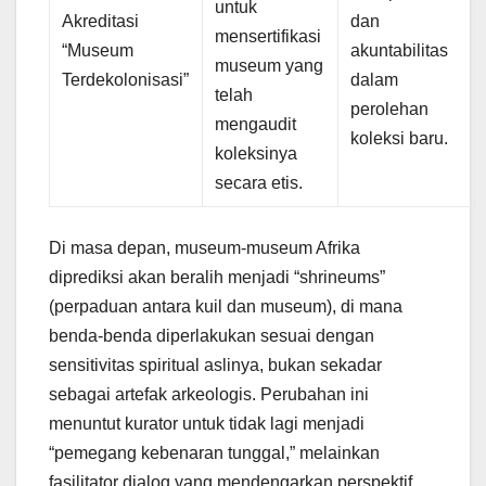
untuk
Akreditasi
dan
mensertifikasi
“Museum
akuntabilitas
museum yang
Terdekolonisasi”
dalam
telah
perolehan
mengaudit
koleksi baru.
koleksinya
secara etis.
Di masa depan, museum-museum Afrika
diprediksi akan beralih menjadi “shrineums”
(perpaduan antara kuil dan museum), di mana
benda-benda diperlakukan sesuai dengan
sensitivitas spiritual aslinya, bukan sekadar
sebagai artefak arkeologis. Perubahan ini
menuntut kurator untuk tidak lagi menjadi
“pemegang kebenaran tunggal,” melainkan
fasilitator dialog yang mendengarkan perspektif