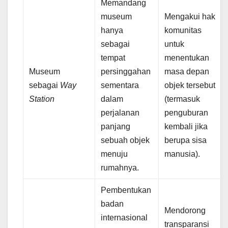
Memandang
museum
Mengakui hak
hanya
komunitas
sebagai
untuk
tempat
menentukan
Museum
persinggahan
masa depan
sebagai
Way
sementara
objek tersebut
Station
dalam
(termasuk
perjalanan
penguburan
panjang
kembali jika
sebuah objek
berupa sisa
menuju
manusia).
rumahnya.
Pembentukan
badan
Mendorong
internasional
transparansi