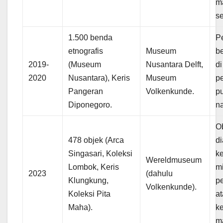
m
se
1.500 benda
P
etnografis
Museum
b
2019-
(Museum
Nusantara Delft,
di
2020
Nusantara), Keris
Museum
p
Pangeran
Volkenkunde.
p
Diponegoro.
na
O
478 objek (Arca
di
Singasari, Koleksi
k
Wereldmuseum
Lombok, Keris
mi
2023
(dahulu
Klungkung,
p
Volkenkunde).
Koleksi Pita
a
Maha).
ke
ma