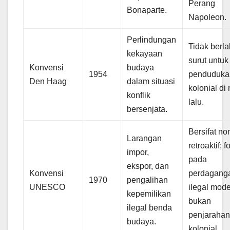
Perang
Bonaparte.
Napoleon.
Perlindungan
Tidak berl
kekayaan
surut untuk
Konvensi
budaya
1954
penduduka
Den Haag
dalam situasi
kolonial di
konflik
lalu.
bersenjata.
Bersifat no
Larangan
retroaktif; 
impor,
pada
ekspor, dan
Konvensi
perdagang
1970
pengalihan
UNESCO
ilegal mode
kepemilikan
bukan
ilegal benda
penjaraha
budaya.
kolonial.