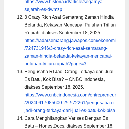
https://www.historia.id/article/segarnya-
sejarah-es-dwmzp
3 Crazy Rich Asal Semarang Zaman Hindia
Belanda, Kekayan Mencapai Puluhan Triliun
Rupiah, diakses September 18, 2025,
https://radarsemarang.jawapos.com/ekonomi
/724731946/3-crazy-rich-asal-semarang-
zaman-hindia-belanda-kekayan-mencapai-
puluhan-triliun-rupiah?page=3
Pengusaha RI Jadi Orang Terkaya dari Jual
Es Batu, Kok Bisa? – CNBC Indonesia,
diakses September 18, 2025,
https://www.cnbcindonesia.com/entrepreneur
/20240917085600-25-572261/pengusaha-ri-
jadi-orang-terkaya-dari-jual-es-batu-kok-bisa
Cara Menghilangkan Varises Dengan Es
Batu – HonestDocs, diakses September 18,