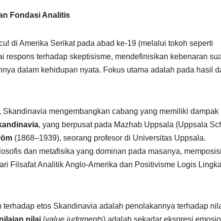
an Fondasi Analitis
cul di Amerika Serikat pada abad ke-19 (melalui tokoh seperti
i respons terhadap skeptisisme, mendefinisikan kebenaran su
nnya dalam kehidupan nyata. Fokus utama adalah pada hasil d
rika, Skandinavia mengembangkan cabang yang memiliki dampak
andinavia
, yang berpusat pada Mazhab Uppsala (Uppsala Sch
röm
(1868–1939), seorang profesor di Universitas Uppsala.
ilosofis dan metafisika yang dominan pada masanya, memposis
 Filsafat Analitik Anglo-Amerika dan Positivisme Logis Lingk
an terhadap etos Skandinavia adalah penolakannya terhadap nila
ilaian nilai
(
value judgments
) adalah sekadar ekspresi emosio