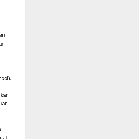
atu
an
ool).
ikan
aran
i-
nal