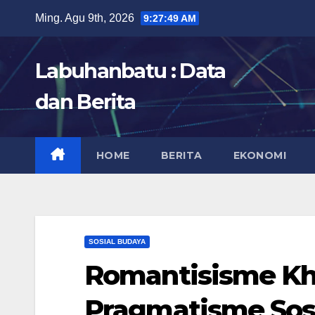
Skip
Ming. Agu 9th, 2026
9:27:50 AM
to
content
Labuhanbatu : Data
dan Berita
HOME
BERITA
EKONOMI
SOSIAL BUDAYA
Romantisisme Kh
Pragmatisme Sosi