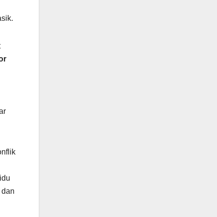
sik.
t
or
ar
nflik
idu
i dan