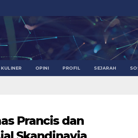
KULINER
OPINI
PROFIL
SEJARAH
SO
as Prancis dan
al Skandinavia