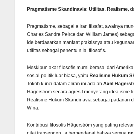
Pragmatisme Skandinavia: Utilitas, Realisme, d
Pragmatisme, sebagai aliran filsafat, awalnya mun
Charles Sandre Peirce dan William James) sebaga
ide berdasarkan manfaat praktisnya atau kegunaa
utilitas sebagai penentu nilai filosofis.
Meskipun akar filosofis murni berasal dari Ame
sosial-politik luar biasa, yaitu
Realisme Hukum Sk
Tokoh kunci dalam aliran ini adalah
Axel Hägerst
Hägerström secara agresif menyerang idealisme f
Realisme Hukum Skandinavia sebagai padanan dari
Wina.
Kontribusi filosofis Hägerström yang paling relev
nilai transenden. Ia berpendapat bahwa semua
pen