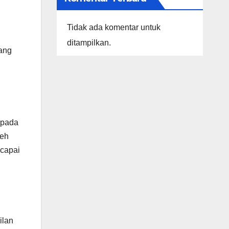
Tidak ada komentar untuk
ditampilkan.
ang
 pada
leh
ncapai
ilan