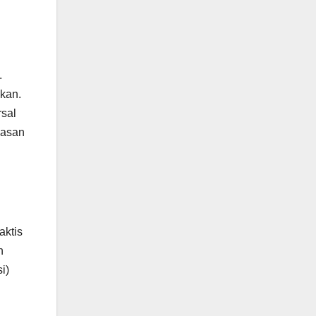
.
gkan.
rsal
gasan
aktis
n
i)