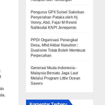
Pengurus GPII Sulsel Saksikan
Penyerahan Pataka oleh Hj
Vonny, Abd. Fajar M Resmi
Nahkodai KNPI Jeneponto
PPDI Organisasi Perangkat
Desa, Mhd Akbar Nasution :
Dualisme Tidak Boleh Membuat
Perpecahan
Generasi Muda Indonesia–
,
Malaysia Bersatu Jaga Laut
g
Melalui Program Little Ocean
Savers
idu
eda.
Komentar Terbaru