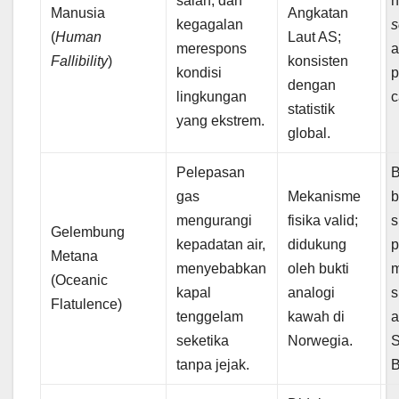
salah, dan
h
Manusia
Angkatan
kegagalan
(
Human
Laut AS;
merespons
a
Fallibility
)
konsisten
kondisi
p
dengan
lingkungan
c
statistik
yang ekstrem.
global.
Pelepasan
B
gas
Mekanisme
b
mengurangi
fisika valid;
s
Gelembung
kepadatan air,
didukung
p
Metana
menyebabkan
oleh bukti
(Oceanic
kapal
analogi
s
Flatulence)
tenggelam
kawah di
a
seketika
Norwegia.
S
tanpa jejak.
B