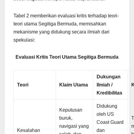
Tabel 2 memberikan evaluasi kritis terhadap teori-
teori utama Segitiga Bermuda, memisahkan
mekanisme yang didukung secara ilmiah dari
spekulasi:
Evaluasi Kritis Teori Utama Segitiga Bermuda
Dukungan
Teori
Klaim Utama
Ilmiah /
K
Kredibilitas
Didukung
Keputusan
oleh US
buruk,
T
Coast Guard
navigasi yang
m
Kesalahan
dan