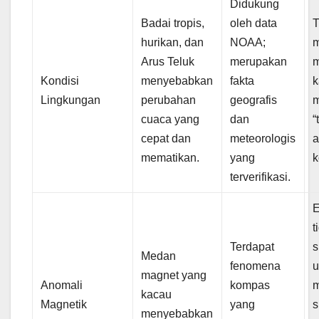
Didukung
Badai tropis,
oleh data
T
hurikan, dan
NOAA;
m
Arus Teluk
merupakan
Kondisi
menyebabkan
fakta
k
Lingkungan
perubahan
geografis
m
cuaca yang
dan
“
cepat dan
meteorologis
a
mematikan.
yang
k
terverifikasi.
E
t
Terdapat
s
Medan
fenomena
u
magnet yang
Anomali
kompas
kacau
Magnetik
yang
s
menyebabkan