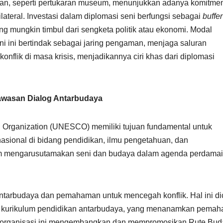
kan, seperti pertukaran museum, menunjukkan adanya komitme
lateral. Investasi dalam diplomasi seni berfungsi sebagai
buffer
ng mungkin timbul dari sengketa politik atau ekonomi. Modal
i ini bertindak sebagai jaring pengaman, menjaga saluran
onflik di masa krisis, menjadikannya ciri khas dari diplomasi
gawasan Dialog Antarbudaya
ral Organization (UNESCO) memiliki tujuan fundamental untuk
sional di bidang pendidikan, ilmu pengetahuan, dan
lam mengarusutamakan seni dan budaya dalam agenda perdama
ntarbudaya dan pemahaman untuk mencegah konflik. Hal ini di
n kurikulum pendidikan antarbudaya, yang menanamkan pema
u, organisasi ini mengembangkan dan mempromosikan Rute Bu