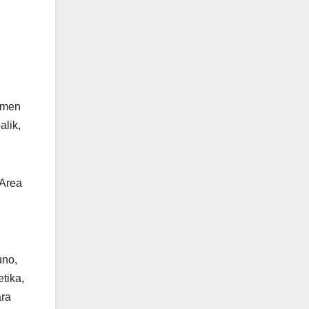
lemen
lik,
 Area
uno,
tika,
ara