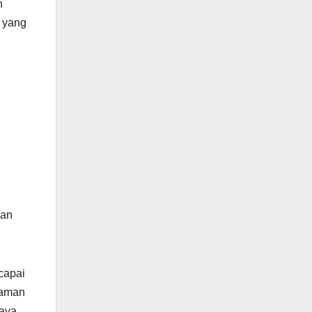
n
yang
ian
capai
haman
daya