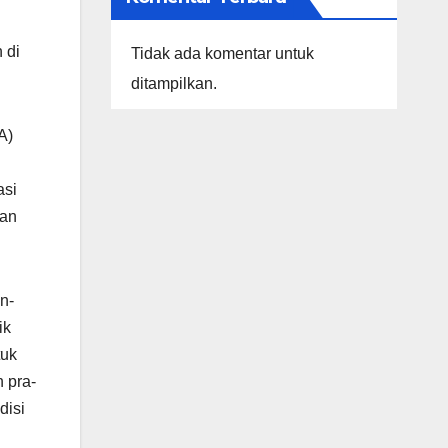
 di
Tidak ada komentar untuk
ditampilkan.
A)
asi
kan
n-
ik
tuk
 pra-
disi