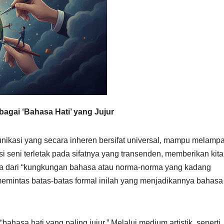
ebagai ‘Bahasa Hati’ yang Jujur
unikasi yang secara inheren bersifat universal, mampu melamp
i seni terletak pada sifatnya yang transenden, memberikan kita
wa dari “kungkungan bahasa atau norma-norma yang kadang
mintas batas-batas formal inilah yang menjadikannya bahasa
ahasa hati yang paling jujur.” Melalui medium artistik, seperti