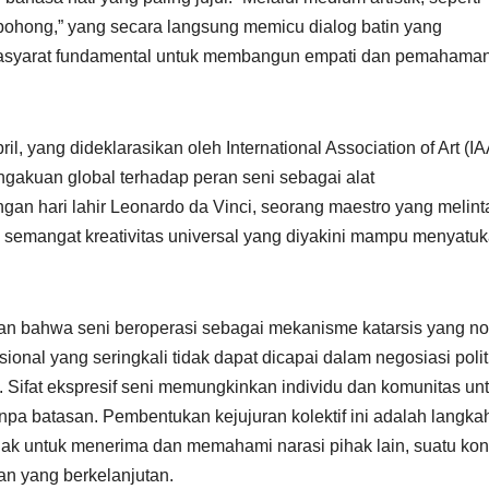
erbohong,” yang secara langsung memicu dialog batin yang
rasyarat fundamental untuk membangun empati dan pemahaman
l, yang dideklarasikan oleh International Association of Art (IA
akuan global terhadap peran seni sebagai alat
gan hari lahir Leonardo da Vinci, seorang maestro yang melint
an semangat kreativitas universal yang diyakini mampu menyatu
kan bahwa seni beroperasi sebagai mekanisme katarsis yang no
sional yang seringkali tidak dapat dicapai dalam negosiasi polit
a. Sifat ekspresif seni memungkinkan individu dan komunitas un
 batasan. Pembentukan kejujuran kolektif ini adalah langkah
ihak untuk menerima dan memahami narasi pihak lain, suatu kon
ian yang berkelanjutan.