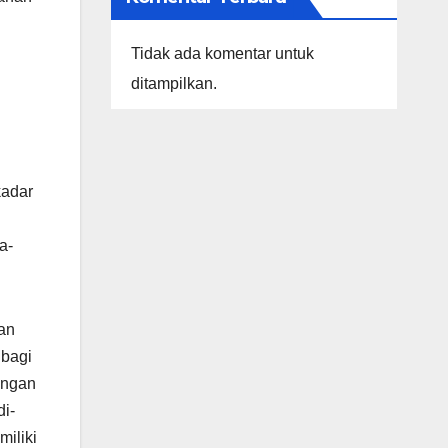
Tidak ada komentar untuk
ditampilkan.
kadar
a-
kan
 bagi
ungan
i-
iliki