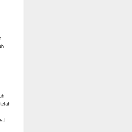
n
uh
ruh
telah
hat