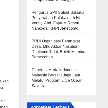
Pengurus GPII Sulsel Saksikan
Penyerahan Pataka oleh Hj
Vonny, Abd. Fajar M Resmi
Nahkodai KNPI Jeneponto
PPDI Organisasi Perangkat
Desa, Mhd Akbar Nasution :
Dualisme Tidak Boleh Membuat
Perpecahan
Generasi Muda Indonesia–
Malaysia Bersatu Jaga Laut
Melalui Program Little Ocean
dukan
Savers
ra
aksi
Komentar Terbaru
sahan