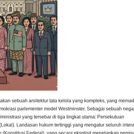
akan sebuah arsitektur tata kelola yang kompleks, yang mema
demokrasi parlementer model Westminster. Sebagai sebuah nega
nistrasi yang tersebar di tiga tingkat utama: Persekutuan
(Lokal). Landasan hukum tertinggi yang mengatur seluruh inter
n (Konstitusi Federal), yang secara eksplisit menetapkan pemi