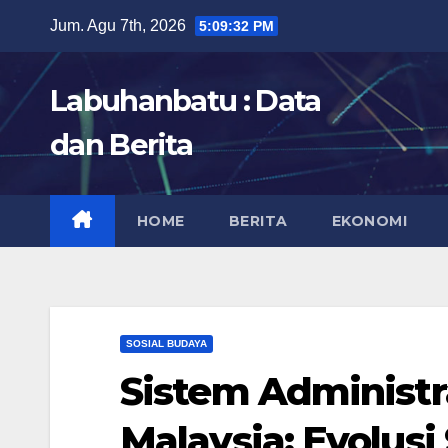
Skip
Jum. Agu 7th, 2026
5:09:33 PM
to
content
Labuhanbatu : Data
dan Berita
HOME
BERITA
EKONOMI
SOSIAL BUDAYA
Sistem Administr
Malaysia: Evolusi