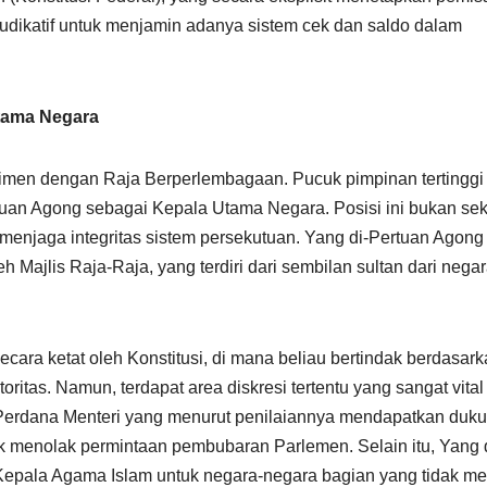
 yudikatif untuk menjamin adanya sistem cek dan saldo dalam
Utama Negara
imen dengan Raja Berperlembagaan. Pucuk pimpinan tertinggi
rtuan Agong sebagai Kepala Utama Negara. Posisi ini bukan se
g menjaga integritas sistem persekutuan. Yang di-Pertuan Agong
leh Majlis Raja-Raja, yang terdiri dari sembilan sultan dari negar
ecara ketat oleh Konstitusi, di mana beliau bertindak berdasar
oritas. Namun, terdapat area diskresi tertentu yang sangat vital
 Perdana Menteri yang menurut penilaiannya mendapatkan duk
 menolak permintaan pembubaran Parlemen. Selain itu, Yang d
epala Agama Islam untuk negara-negara bagian yang tidak mem