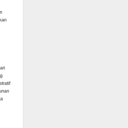
an
kan
ari
ng
ratif
gunan
ta