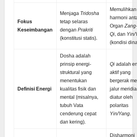
Memulihkan
Menjaga
Tridosha
harmoni ant
Fokus
tetap selaras
Organ
Zang
Keseimbangan
dengan
Prakriti
Qi
, dan
Yin/
(konstitusi statis).
(kondisi din
Dosha adalah
prinsip energi-
Qi
adalah en
struktural yang
aktif yang
menentukan
bergerak me
Definisi Energi
kualitas fisik dan
jalur meridia
mental (misalnya,
diatur oleh
tubuh Vata
polaritas
cenderung cepat
Yin/Yang
.
dan kering).
Disharmoni