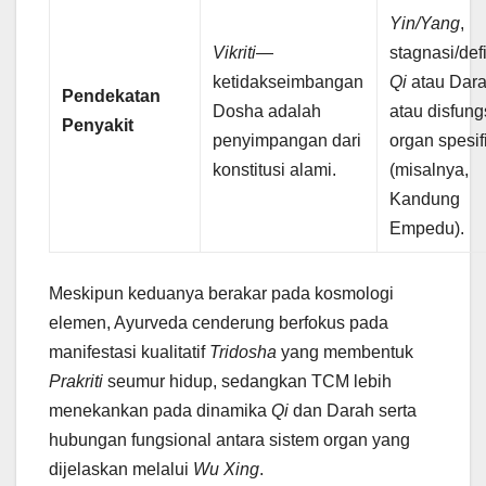
Yin/Yang
,
Vikriti
—
stagnasi/def
ketidakseimbangan
Qi
atau Dara
Pendekatan
Dosha adalah
atau disfung
Penyakit
penyimpangan dari
organ spesif
konstitusi alami.
(misalnya,
Kandung
Empedu).
Meskipun keduanya berakar pada kosmologi
elemen, Ayurveda cenderung berfokus pada
manifestasi kualitatif
Tridosha
yang membentuk
Prakriti
seumur hidup, sedangkan TCM lebih
menekankan pada dinamika
Qi
dan Darah serta
hubungan fungsional antara sistem organ yang
dijelaskan melalui
Wu Xing
.