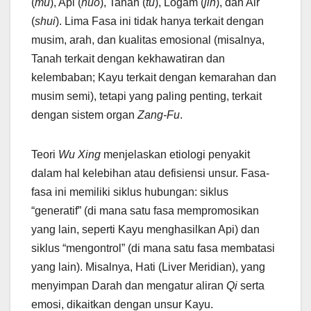
(
mu
), Api (
huo
), Tanah (
tu
), Logam (
jin
), dan Air
(
shui
). Lima Fasa ini tidak hanya terkait dengan
musim, arah, dan kualitas emosional (misalnya,
Tanah terkait dengan kekhawatiran dan
kelembaban; Kayu terkait dengan kemarahan dan
musim semi), tetapi yang paling penting, terkait
dengan sistem organ
Zang-Fu
.
Teori
Wu Xing
menjelaskan etiologi penyakit
dalam hal kelebihan atau defisiensi unsur. Fasa-
fasa ini memiliki siklus hubungan: siklus
“generatif” (di mana satu fasa mempromosikan
yang lain, seperti Kayu menghasilkan Api) dan
siklus “mengontrol” (di mana satu fasa membatasi
yang lain). Misalnya, Hati (Liver Meridian), yang
menyimpan Darah dan mengatur aliran
Qi
serta
emosi, dikaitkan dengan unsur Kayu.