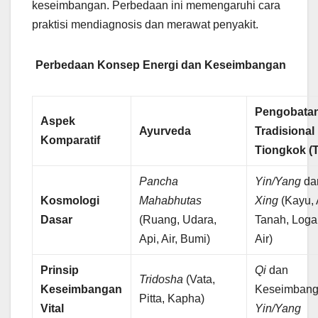
keseimbangan. Perbedaan ini memengaruhi cara
praktisi mendiagnosis dan merawat penyakit.
Perbedaan Konsep Energi dan Keseimbangan
Pengobata
Aspek
Ayurveda
Tradisional
Komparatif
Tiongkok (
Pancha
Yin/Yang
da
Kosmologi
Mahabhutas
Xing
(Kayu, 
Dasar
(Ruang, Udara,
Tanah, Log
Api, Air, Bumi)
Air)
Prinsip
Qi
dan
Tridosha
(Vata,
Keseimbangan
Keseimban
Pitta, Kapha)
Vital
Yin/Yang