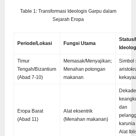
Table 1: Transformasi Ideologis Garpu dalam
Sejarah Eropa
Status
Periode/Lokasi
Fungsi Utama
Ideolog
Timur
Memasak/Menyajikan;
Simbol 
Tengah/Bizantium
Menahan potongan
aristokr
(Abad 7-10)
makanan
kekaya
Dekade
keangk
dan
Eropa Barat
Alat eksentrik
pelang
(Abad 11)
(Menahan makanan)
karunia
Alat Ibli