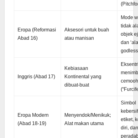
(Pitchfo
Mode wa
tidak al
Eropa (Reformasi
Aksesori untuk buah
objek e
Abad 16)
atau manisan
dan ‘ala
godless
Eksentri
Kebiasaan
menimb
Inggris (Abad 17)
Kontinental yang
cemoo
dibuat-buat
(“Furcife
Simbol
kebersi
Eropa Modern
Menyendok/Menikuk;
etiket, 
(Abad 18-19)
Alat makan utama
diri, d
perada