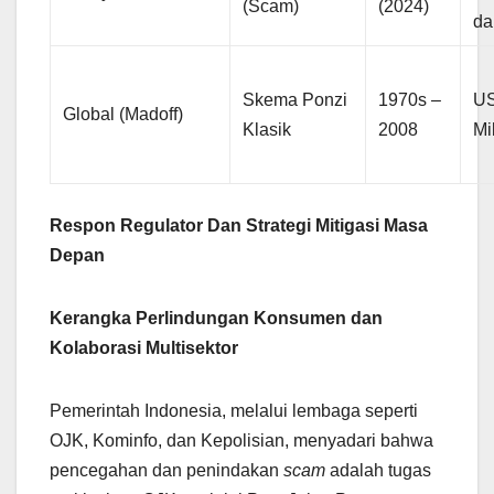
(Scam)
(2024)
da
Skema Ponzi
1970s –
U
Global (Madoff)
Klasik
2008
Mi
Respon Regulator Dan Strategi Mitigasi Masa
Depan
Kerangka Perlindungan Konsumen dan
Kolaborasi Multisektor
Pemerintah Indonesia, melalui lembaga seperti
OJK, Kominfo, dan Kepolisian, menyadari bahwa
pencegahan dan penindakan
scam
adalah tugas