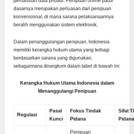
pemalsuan data pribadi. Penipuan
online
pada
dasarnya merupakan perluasan dari penipuan
konvensional, di mana sarana pelaksanaannya
beralih menggunakan sistem elektronik.
Dalam penanggulangan penipuan, Indonesia
memiliki kerangka hukum utama yang terbagi
berdasarkan sarana yang digunakan,
sebagaimana dirangkum dalam tabel di bawah ini:
Kerangka Hukum Utama Indonesia dalam
Menanggulangi Penipuan
Pasal
Fokus Tindak
Sifat 
Regulasi
Kunci
Pidana
Pidan
Penipuan