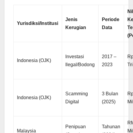
Ni
Jenis
Periode
Ke
Yurisdiksi/Institusi
Kerugian
Data
Te
(P
Investasi
2017 –
Rp
Indonesia (OJK)
Ilegal/Bodong
2023
Tr
Scamming
3 Bulan
Rp
Indonesia (OJK)
Digital
(2025)
Mi
RM
Penipuan
Tahunan
Malaysia
Mi