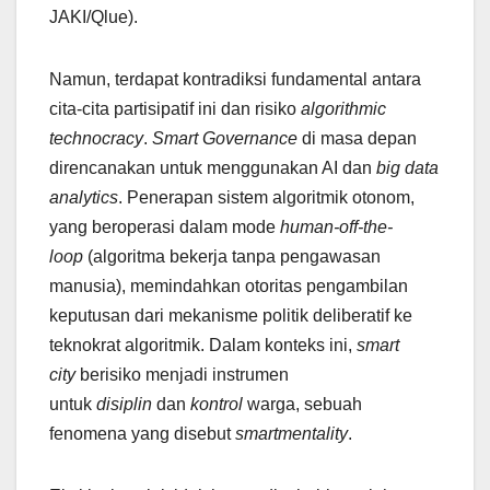
JAKI/Qlue).
Namun, terdapat kontradiksi fundamental antara
cita-cita partisipatif ini dan risiko
algorithmic
technocracy
.
Smart Governance
di masa depan
direncanakan untuk menggunakan AI dan
big data
analytics
. Penerapan sistem algoritmik otonom,
yang beroperasi dalam mode
human-off-the-
loop
(algoritma bekerja tanpa pengawasan
manusia), memindahkan otoritas pengambilan
keputusan dari mekanisme politik deliberatif ke
teknokrat algoritmik. Dalam konteks ini,
smart
city
berisiko menjadi instrumen
untuk
disiplin
dan
kontrol
warga, sebuah
fenomena yang disebut
smartmentality
.