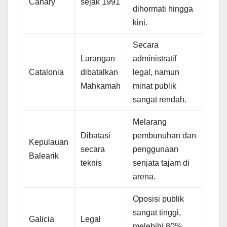
Canary
sejak 1991
dihormati hingga
kini.
Secara
Larangan
administratif
Catalonia
dibatalkan
legal, namun
Mahkamah
minat publik
sangat rendah.
Melarang
Dibatasi
pembunuhan dan
Kepulauan
secara
penggunaan
Balearik
teknis
senjata tajam di
arena.
Oposisi publik
sangat tinggi,
Galicia
Legal
melebihi 80%