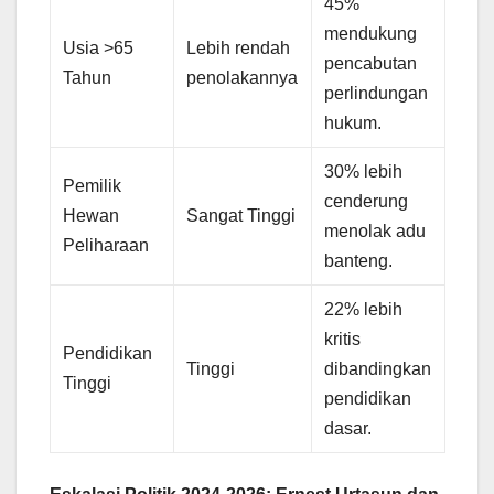
45%
mendukung
Usia >65
Lebih rendah
pencabutan
Tahun
penolakannya
perlindungan
hukum.
30% lebih
Pemilik
cenderung
Hewan
Sangat Tinggi
menolak adu
Peliharaan
banteng.
22% lebih
kritis
Pendidikan
Tinggi
dibandingkan
Tinggi
pendidikan
dasar.