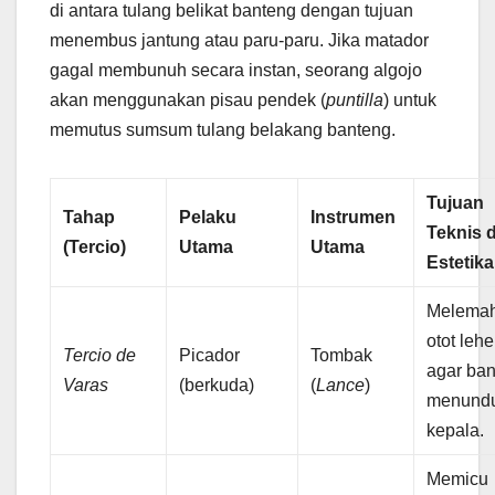
di antara tulang belikat banteng dengan tujuan
menembus jantung atau paru-paru. Jika matador
gagal membunuh secara instan, seorang algojo
akan menggunakan pisau pendek (
puntilla
) untuk
memutus sumsum tulang belakang banteng.
Tujuan
Tahap
Pelaku
Instrumen
Teknis 
(Tercio)
Utama
Utama
Estetika
Melema
otot lehe
Tercio de
Picador
Tombak
agar ba
Varas
(berkuda)
(
Lance
)
menund
kepala.
Memicu