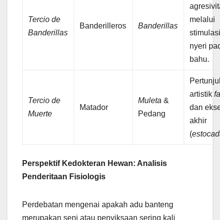
agresivi
Tercio de
melalui
Banderilleros
Banderillas
Banderillas
stimulas
nyeri pa
bahu.
Pertunj
artistik
f
Tercio de
Muleta
&
Matador
dan eks
Muerte
Pedang
akhir
(
estoca
Perspektif Kedokteran Hewan: Analisis
Penderitaan Fisiologis
Perdebatan mengenai apakah adu banteng
merupakan seni atau penyiksaan sering kali