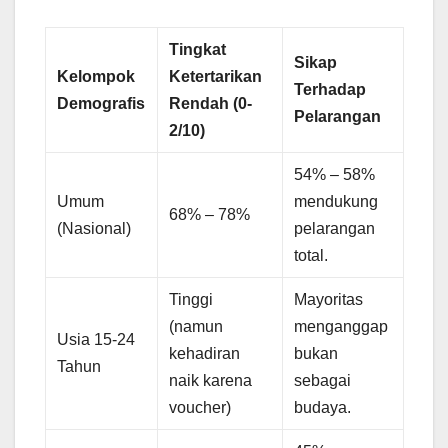
Tingkat
Sikap
Kelompok
Ketertarikan
Terhadap
Demografis
Rendah (0-
Pelarangan
2/10)
54% – 58%
Umum
mendukung
68% – 78%
(Nasional)
pelarangan
total.
Tinggi
Mayoritas
(namun
menganggap
Usia 15-24
kehadiran
bukan
Tahun
naik karena
sebagai
voucher)
budaya.