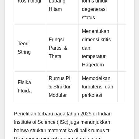
Kosmologi
Lubang
forms untuk
Hitam
degenerasi
status
Menentukan
Fungsi
dimensi kritis
Teori
Partisi &
dan
String
Theta
temperatur
Hagedorn
Rumus Pi
Memodelkan
Fisika
& Struktur
turbulensi dan
Fluida
Modular
perkolasi
Penelitian terbaru pada tahun 2025 di Indian
Institute of Science (IISc) juga menunjukkan
bahwa struktur matematika di balik rumus π
Ramanujan muncul secara alami dalam