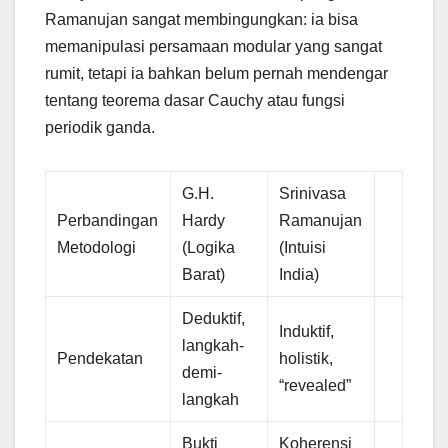
Ramanujan sangat membingungkan: ia bisa
memanipulasi persamaan modular yang sangat
rumit, tetapi ia bahkan belum pernah mendengar
tentang teorema dasar Cauchy atau fungsi
periodik ganda.
G.H.
Srinivasa
Perbandingan
Hardy
Ramanujan
Metodologi
(Logika
(Intuisi
Barat)
India)
Deduktif,
Induktif,
langkah-
Pendekatan
holistik,
demi-
“revealed”
langkah
Bukti
Koherensi