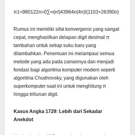
π1​=980122​​n=0∑∞​(n!)43964n(4n)!(1103+26390n)​
Rumus ini memiliki sifat konvergensi yang sangat
cepat, menghasilkan delapan digit desimal π
tambahan untuk setiap suku baru yang
ditambahkan. Penemuan ini melampaui semua
metode yang ada pada zamannya dan menjadi
fondasi bagi algoritma komputer modern seperti
algoritma Chudnovsky, yang digunakan oleh
superkomputer saat ini untuk menghitung π
hingga triliunan digit.
Kasus Angka 1729: Lebih dari Sekadar
Anekdot