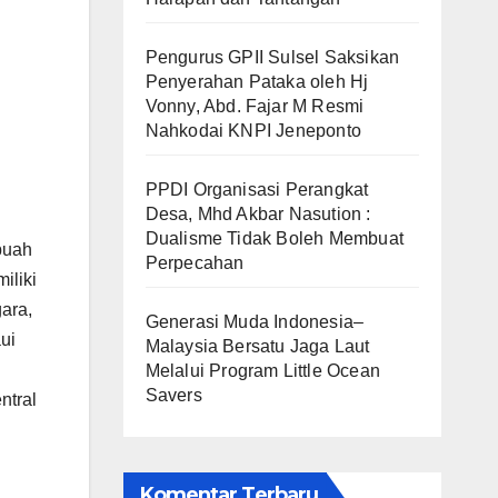
Pengurus GPII Sulsel Saksikan
Penyerahan Pataka oleh Hj
Vonny, Abd. Fajar M Resmi
Nahkodai KNPI Jeneponto
PPDI Organisasi Perangkat
Desa, Mhd Akbar Nasution :
Dualisme Tidak Boleh Membuat
buah
Perpecahan
iliki
ara,
Generasi Muda Indonesia–
ui
Malaysia Bersatu Jaga Laut
Melalui Program Little Ocean
Savers
ntral
Komentar Terbaru