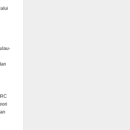
alui
ulau-
dan
 PRC
eori
tan