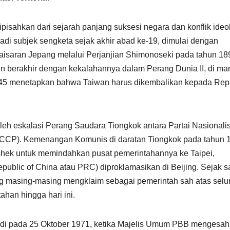
dipisahkan dari sejarah panjang suksesi negara dan konflik ideo
njadi subjek sengketa sejak akhir abad ke-19, dimulai dengan
aisaran Jepang melalui Perjanjian Shimonoseki pada tahun 18
n berakhir dengan kekalahannya dalam Perang Dunia II, di ma
945 menetapkan bahwa Taiwan harus dikembalikan kepada Rep
oleh eskalasi Perang Saudara Tiongkok antara Partai Nasionali
(CCP). Kemenangan Komunis di daratan Tiongkok pada tahun 
ek untuk memindahkan pusat pemerintahannya ke Taipei,
ublic of China atau PRC) diproklamasikan di Beijing. Sejak s
ng masing-masing mengklaim sebagai pemerintah sah atas selu
ahan hingga hari ini.
erjadi pada 25 Oktober 1971, ketika Majelis Umum PBB mengesa