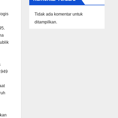
logis
Tidak ada komentar untuk
ditampilkan.
95.
na
ublik
s
1949
aat
ruh
hkan