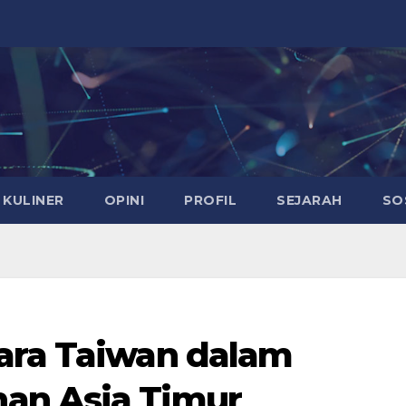
KULINER
OPINI
PROFIL
SEJARAH
SO
ara Taiwan dalam
an Asia Timur