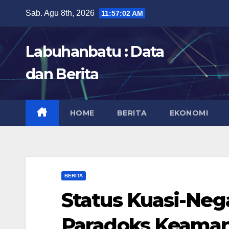
Skip
Sab. Agu 8th, 2026
11:57:03 AM
to
content
Labuhanbatu : Data
dan Berita
HOME
BERITA
EKONOMI
BERITA
Status Kuasi-Neg
Paradoks Keaman