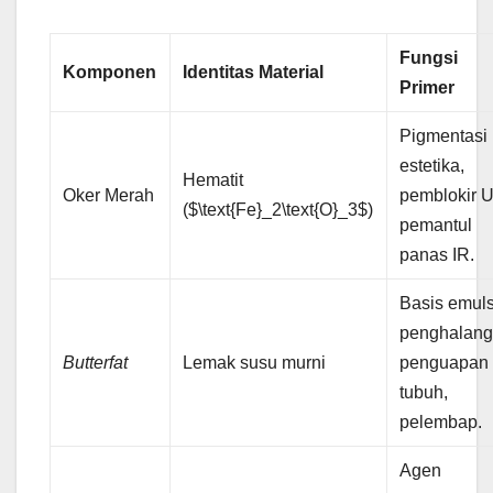
Fungsi
Komponen
Identitas Material
Primer
Pigmentasi
estetika,
Hematit
Oker Merah
pemblokir U
($\text{Fe}_2\text{O}_3$)
pemantul
panas IR.
Basis emuls
penghalan
Butterfat
Lemak susu murni
penguapan 
tubuh,
pelembap.
Agen