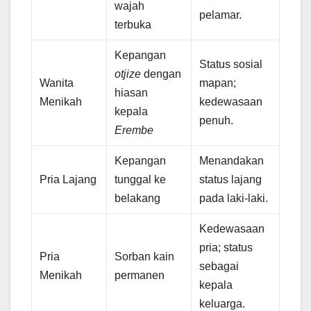
wajah
pelamar.
terbuka
Kepangan
Status sosial
otjize
dengan
Wanita
mapan;
hiasan
Menikah
kedewasaan
kepala
penuh.
Erembe
Kepangan
Menandakan
Pria Lajang
tunggal ke
status lajang
belakang
pada laki-laki.
Kedewasaan
pria; status
Pria
Sorban kain
sebagai
Menikah
permanen
kepala
keluarga.