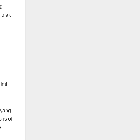
ng
nolak
n
inti
 yang
ons of
e