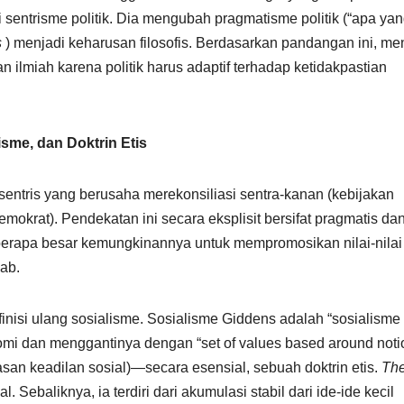
 sentrisme politik. Dia mengubah pragmatisme politik (“apa ya
s
) menjadi keharusan filosofis. Berdasarkan pandangan ini, me
 ilmiah karena politik harus adaptif terhadap ketidakpastian
isme, dan Doktrin Etis
k sentris yang berusaha merekonsiliasi sentra-kanan (kebijakan
demokrat). Pendekatan ini secara eksplisit bersifat pragmatis da
seberapa besar kemungkinannya untuk mempromosikan nilai-nilai 
wab.
finisi ulang sosialisme. Sosialisme Giddens adalah “sosialisme
mi dan menggantinya dengan “set of values based around noti
gasan keadilan sosial)—secara esensial, sebuah doktrin etis.
Th
 Sebaliknya, ia terdiri dari akumulasi stabil dari ide-ide kecil