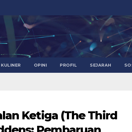
KULINER
OPINI
PROFIL
SEJARAH
SO
alan Ketiga (The Third
ddens: Pembaruan