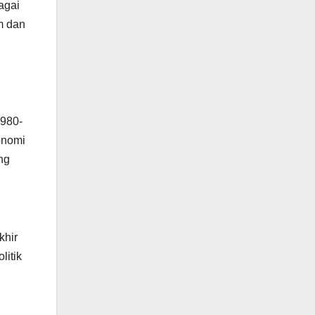
agai
m dan
1980-
onomi
ng
khir
litik