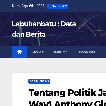
Skip
Kam. Agu 6th, 2026
10:47:52 AM
to
content
Labuhanbatu : Data
dan Berita
HOME
BERITA
EKONOMI
SOSIAL BUDAYA
Tentang Politik J
Way) Anthony Gi