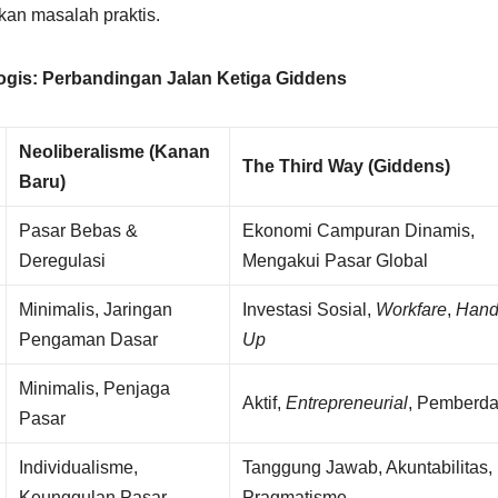
an masalah praktis.
logis: Perbandingan Jalan Ketiga Giddens
Neoliberalisme (Kanan
The Third Way (Giddens)
Baru)
Pasar Bebas &
Ekonomi Campuran Dinamis,
Deregulasi
Mengakui Pasar Global
Minimalis, Jaringan
Investasi Sosial,
Workfare
,
Hand
Pengaman Dasar
Up
Minimalis, Penjaga
Aktif,
Entrepreneurial
, Pemberd
Pasar
Individualisme,
Tanggung Jawab, Akuntabilitas,
Keunggulan Pasar
Pragmatisme