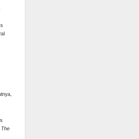
s
is
ral
atnya,
is
p
The