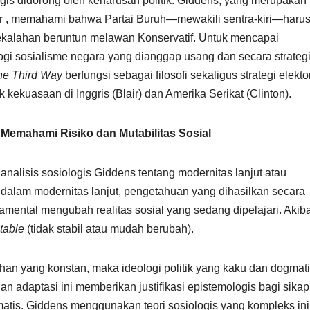
ogis didorong oleh keharusan politik. Giddens, yang merupakan
air , memahami bahwa Partai Buruh—mewakili sentra-kiri—haru
kalahan beruntun melawan Konservatif. Untuk mencapai
ogi sosialisme negara yang dianggap usang dan secara strateg
he Third Way
berfungsi sebagai filosofi sekaligus strategi elekto
kekuasaan di Inggris (Blair) dan Amerika Serikat (Clinton).
 Memahami Risiko dan Mutabilitas Sosial
analisis sosiologis Giddens tentang modernitas lanjut atau
alam modernitas lanjut, pengetahuan yang dihasilkan secara
amental mengubah realitas sosial yang sedang dipelajari. Akib
table
(tidak stabil atau mudah berubah).
ubahan yang konstan, maka ideologi politik yang kaku dan dogmat
n adaptasi ini memberikan justifikasi epistemologis bagi sika
gmatis. Giddens menggunakan teori sosiologis yang kompleks ini