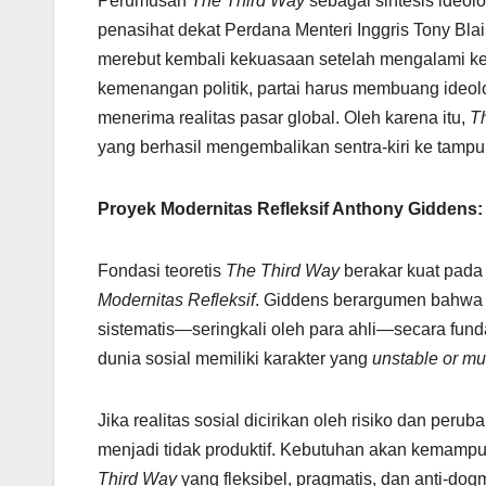
Perumusan
The Third Way
sebagai sintesis ideol
penasihat dekat Perdana Menteri Inggris Tony Bl
merebut kembali kekuasaan setelah mengalami ke
kemenangan politik, partai harus membuang ideol
menerima realitas pasar global. Oleh karena itu,
T
yang berhasil mengembalikan sentra-kiri ke tampuk 
Proyek Modernitas Refleksif Anthony Giddens:
Fondasi teoretis
The Third Way
berakar kuat pada 
Modernitas Refleksif
. Giddens berargumen bahwa d
sistematis—seringkali oleh para ahli—secara fund
dunia sosial memiliki karakter yang
unstable or mu
Jika realitas sosial dicirikan oleh risiko dan per
menjadi tidak produktif. Kebutuhan akan kemampua
Third Way
yang fleksibel, pragmatis, dan anti-do