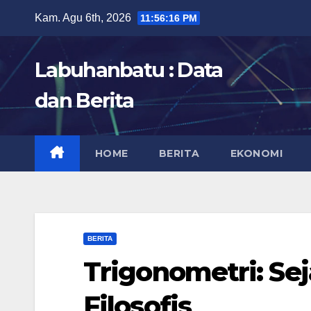
Skip
Kam. Agu 6th, 2026
11:56:18 PM
to
content
Labuhanbatu : Data
dan Berita
HOME
BERITA
EKONOMI
BERITA
Trigonometri: Sej
Filosofis