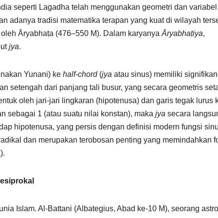
ia seperti Lagadha telah menggunakan geometri dan variabel
 adanya tradisi matematika terapan yang kuat di wilayah ters
M oleh Āryabhaṭa (476–550 M). Dalam karyanya
Āryabhaṭiya
,
but
jya
.
gunakan Yunani) ke
half-chord
(
jya
atau sinus) memiliki signifikan
 setengah dari panjang tali busur, yang secara geometris set
ntuk oleh jari-jari lingkaran (hipotenusa) dan garis tegak lurus 
pkan sebagai 1 (atau suatu nilai konstan), maka
jya
secara langsu
ap hipotenusa, yang persis dengan definisi modern fungsi sinu
 radikal dan merupakan terobosan penting yang memindahkan f
).
esiprokal
unia Islam. Al-Battani (Albategius, Abad ke-10 M), seorang ast