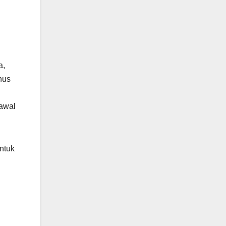
a,
hus
 awal
ntuk