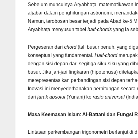
Sebelum munculnya Āryabhaṭa, matematikawan Ind
aljabar dalam penghitungan astronomi, menandakan
Namun, terobosan besar terjadi pada Abad ke-5 
Āryabhaṭa menyusun tabel
half-chords
yang ia se
Pergeseran dari
chord
(tali busur penuh, yang di
konseptual yang fundamental.
Half-chord
merupakan
dengan sisi depan dari segitiga siku-siku yang dibe
busur. Jika jari-jari lingkaran (hipotenusa) diteta
merepresentasikan perbandingan sisi depan terhad
Inovasi ini menyederhanakan perhitungan secara
dari
jarak absolut
(Yunani) ke
rasio universal
(India
Masa Keemasan Islam: Al-Battani dan Fungsi R
Lintasan perkembangan trigonometri berlanjut di d