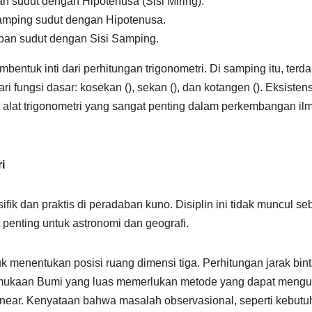
n sudut dengan Hipotenusa (Sisi Miring).
Samping sudut dengan Hipotenusa.
pan sudut dengan Sisi Samping.
entuk inti dari perhitungan trigonometri. Di samping itu, terda
i fungsi dasar: kosekan (), sekan (), dan kotangen (). Eksistens
 alat trigonometri yang sangat penting dalam perkembangan ilm
i
ifik dan praktis di peradaban kuno. Disiplin ini tidak muncul se
 penting untuk astronomi dan geografi.
k menentukan posisi ruang dimensi tiga. Perhitungan jarak bin
permukaan Bumi yang luas memerlukan metode yang dapat meng
linear. Kenyataan bahwa masalah observasional, seperti kebut