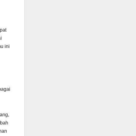
pat
i
u ini
bagai
tang,
ubah
uhan