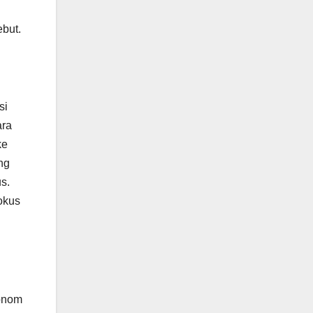
ebut.
si
ara
ke
ng
s.
okus
ronom