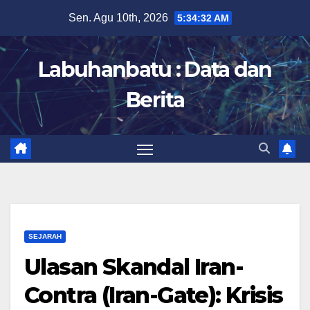
Skip
Sen. Agu 10th, 2026
5:34:33 AM
to
content
Labuhanbatu : Data dan
Berita
SEJARAH
Ulasan Skandal Iran-
Contra (Iran-Gate): Krisis