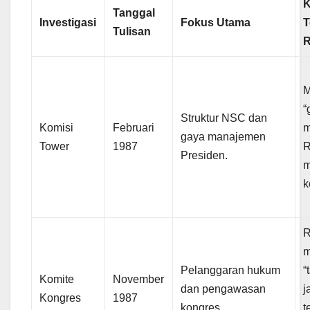
K
Tanggal
Investigasi
Fokus Utama
T
Tulisan
M
“
Struktur NSC dan
Komisi
Februari
m
gaya manajemen
Tower
1987
R
Presiden.
m
k
R
m
Pelanggaran hukum
“
Komite
November
dan pengawasan
j
Kongres
1987
kongres.
t