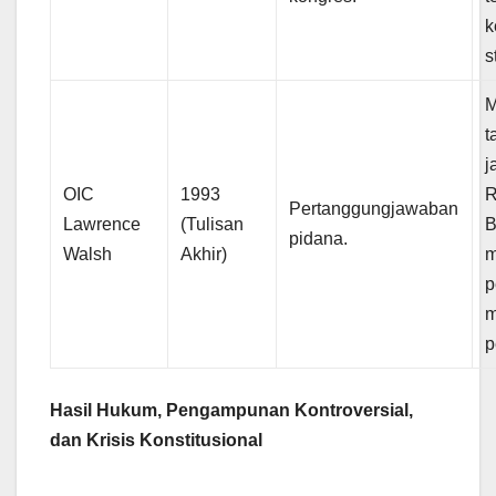
k
s
M
t
j
OIC
1993
R
Pertanggungjawaban
Lawrence
(Tulisan
B
pidana.
Walsh
Akhir)
m
p
m
p
Hasil Hukum, Pengampunan Kontroversial,
dan Krisis Konstitusional