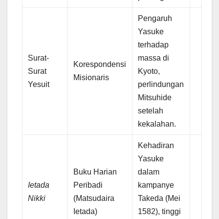
Pengaruh
Yasuke
terhadap
Surat-
massa di
Korespondensi
Surat
Kyoto,
Misionaris
Yesuit
perlindungan
Mitsuhide
setelah
kekalahan.
Kehadiran
Yasuke
Buku Harian
dalam
Ietada
Peribadi
kampanye
Nikki
(Matsudaira
Takeda (Mei
Ietada)
1582), tinggi