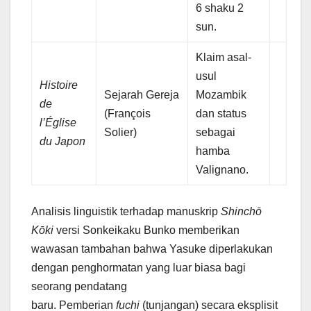
6 shaku 2
sun.
Klaim asal-
usul
Histoire
Sejarah Gereja
Mozambik
de
(François
dan status
l’Église
Solier)
sebagai
du Japon
hamba
Valignano.
Analisis linguistik terhadap manuskrip
Shinchō
Kōki
versi Sonkeikaku Bunko memberikan
wawasan tambahan bahwa Yasuke diperlakukan
dengan penghormatan yang luar biasa bagi
seorang pendatang
baru. Pemberian
fuchi
(tunjangan) secara eksplisit