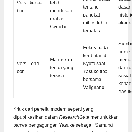
Versi Ikeda-
lebih
tentang
dasar
bon
mendekati
pangkat
histori
draf asli
militer lebih
akade
Gyuichi.
terbatas.
Sumb
Fokus pada
primer
keributan di
Manuskrip
mema
Versi Tenri-
Kyoto saat
tertua yang
damp
bon
Yasuke tiba
tersisa.
sosial
bersama
kehad
Valignano.
Yasuk
Kritik dari peneliti modern seperti yang
dipublikasikan dalam
ResearchGate
menunjukkan
bahwa pengagungan Yasuke sebagai “Samurai