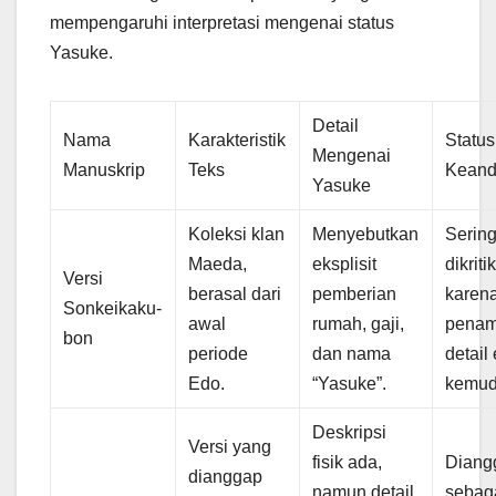
mempengaruhi interpretasi mengenai status
Yasuke.
Detail
Nama
Karakteristik
Status
Mengenai
Manuskrip
Teks
Keand
Yasuke
Koleksi klan
Menyebutkan
Serin
Maeda,
eksplisit
dikriti
Versi
berasal dari
pemberian
karen
Sonkeikaku-
awal
rumah, gaji,
pena
bon
periode
dan nama
detail
Edo.
“Yasuke”.
kemud
Deskripsi
Versi yang
fisik ada,
Diang
dianggap
namun detail
sebag