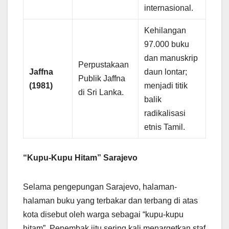
internasional.
Kehilangan
97.000 buku
dan manuskrip
Perpustakaan
Jaffna
daun lontar;
Publik Jaffna
(1981)
menjadi titik
di Sri Lanka.
balik
radikalisasi
etnis Tamil.
“Kupu-Kupu Hitam” Sarajevo
Selama pengepungan Sarajevo, halaman-
halaman buku yang terbakar dan terbang di atas
kota disebut oleh warga sebagai “kupu-kupu
hitam”. Penembak jitu sering kali menargetkan staf