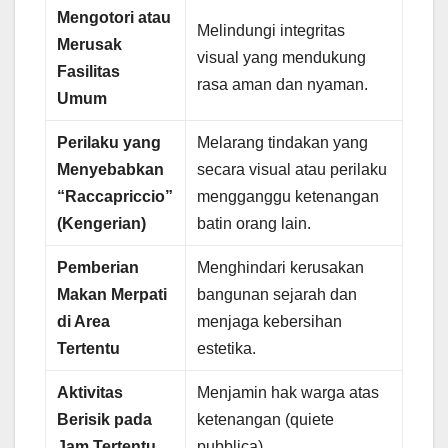
Mengotori atau
Melindungi integritas
Merusak
visual yang mendukung
Fasilitas
rasa aman dan nyaman.
Umum
Perilaku yang
Melarang tindakan yang
Menyebabkan
secara visual atau perilaku
“Raccapriccio”
mengganggu ketenangan
(Kengerian)
batin orang lain.
Pemberian
Menghindari kerusakan
Makan Merpati
bangunan sejarah dan
di Area
menjaga kebersihan
Tertentu
estetika.
Aktivitas
Menjamin hak warga atas
Berisik pada
ketenangan (quiete
Jam Tertentu
pubblica).