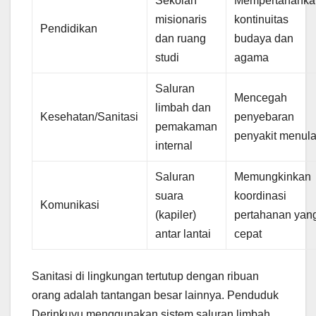
Sekolah
Mempertahanka
misionaris
kontinuitas
Pendidikan
dan ruang
budaya dan
studi
agama
Saluran
Mencegah
limbah dan
Kesehatan/Sanitasi
penyebaran
pemakaman
penyakit menula
internal
Saluran
Memungkinkan
suara
koordinasi
Komunikasi
(kapiler)
pertahanan yan
antar lantai
cepat
Sanitasi di lingkungan tertutup dengan ribuan
orang adalah tantangan besar lainnya. Penduduk
Derinkuyu menggunakan sistem saluran limbah