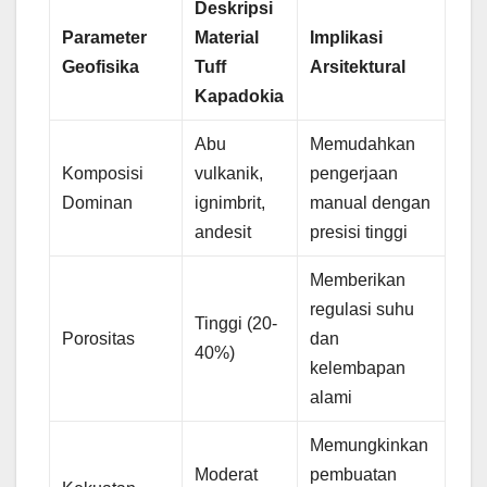
Deskripsi
Parameter
Material
Implikasi
Geofisika
Tuff
Arsitektural
Kapadokia
Abu
Memudahkan
Komposisi
vulkanik,
pengerjaan
Dominan
ignimbrit,
manual dengan
andesit
presisi tinggi
Memberikan
regulasi suhu
Tinggi (20-
Porositas
dan
40%)
kelembapan
alami
Memungkinkan
Moderat
pembuatan