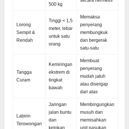
secara hermetis
500 kg
Memaksa
Tinggi < 1,5
Lorong
penyerang
meter, lebar
Sempit &
membungkuk
untuk satu
Rendah
dan bergerak
orang
satu-satu
Membuat
Kemiringan
penyerang
Tangga
ekstrem di
mudah jatuh
Curam
tingkat
atau disergap
bawah
dari atas
Jaringan
Membingungkan
jalan buntu
musuh dan
Labirin
dan
memisahkan
Terowongan
kelokan
unit pasukan