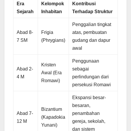
Era
Kelompok
Kontribusi
Sejarah
Inhabitan
Terhadap Struktur
Penggalian tingkat
Abad 8-
Frigia
atas, pembuatan
7 SM
(Phrygians)
gudang dan dapur
awal
Penggunaan
Kristen
Abad 2-
sebagai
Awal (Era
4 M
perlindungan dari
Romawi)
persekusi Romawi
Ekspansi besar-
besaran,
Bizantium
Abad 7-
penambahan
(Kapadokia
12 M
gereja, sekolah,
Yunani)
dan sistem