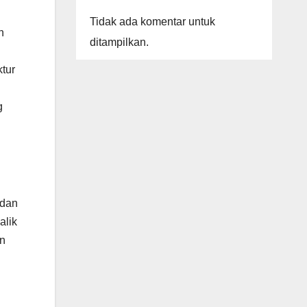
Tidak ada komentar untuk
n
ditampilkan.
ktur
g
 dan
alik
an