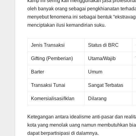
kamp ini sering kali menggunakan jasa profesion
oleh banyak orang sebagai pengkhianatan terhadap 
menyebut fenomena ini sebagai bentuk “ekstrava
menciptakan ilusi kemandirian suku.
Jenis Transaksi
Status di BRC
Gifting (Pemberian)
Utama/Wajib
Barter
Umum
Transaksi Tunai
Sangat Terbatas
Komersialisasi/Iklan
Dilarang
Ketegangan antara idealisme anti-pasar dan reali
kota yang menolak uang namun membutuhkan biaya r
dapat berpartisipasi di dalamnya.