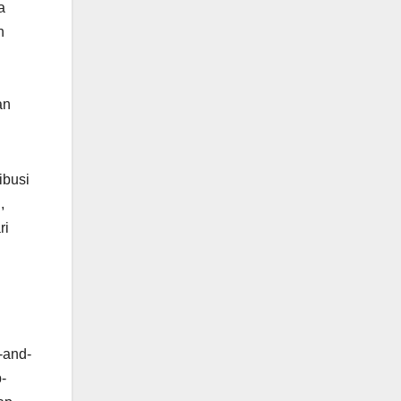
a
h
an
ibusi
,
ri
-and-
-