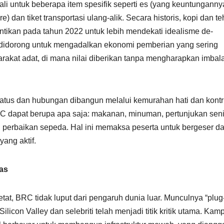
ali untuk beberapa item spesifik seperti es (yang keuntunganny
 dan tiket transportasi ulang-alik. Secara historis, kopi dan te
entikan pada tahun 2022 untuk lebih mendekati idealisme de-
 didorong untuk mengadalkan ekonomi pemberian yang sering
rakat adat, di mana nilai diberikan tanpa mengharapkan imbal
tatus dan hubungan dibangun melalui kemurahan hati dan kontr
BRC dapat berupa apa saja: makanan, minuman, pertunjukan seni
i perbaikan sepeda. Hal ini memaksa peserta untuk bergeser da
yang aktif.
as
tat, BRC tidak luput dari pengaruh dunia luar. Munculnya “plug
icon Valley dan selebriti telah menjadi titik kritik utama. Kamp