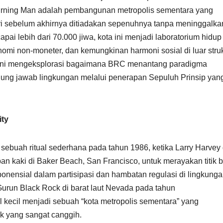
 Burning Man adalah pembangunan metropolis sementara yang
ri sebelum akhirnya ditiadakan sepenuhnya tanpa meninggalka
apai lebih dari 70.000 jiwa, kota ini menjadi laboratorium hidup
nomi non-moneter, dan kemungkinan harmoni sosial di luar stru
s ini mengeksplorasi bagaimana BRC menantang paradigma
gung jawab lingkungan melalui penerapan Sepuluh Prinsip yan
ity
 sebuah ritual sederhana pada tahun 1986, ketika Larry Harvey
n kaki di Baker Beach, San Francisco, untuk merayakan titik b
ensial dalam partisipasi dan hambatan regulasi di lingkung
urun Black Rock di barat laut Nevada pada tahun
l kecil menjadi sebuah “kota metropolis sementara” yang
k yang sangat canggih.