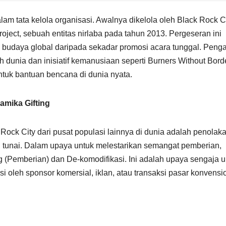
am tata kelola organisasi. Awalnya dikelola oleh Black Rock C
roject, sebuah entitas nirlaba pada tahun 2013. Pergeseran ini
 budaya global daripada sekadar promosi acara tunggal. Peng
h dunia dan inisiatif kemanusiaan seperti Burners Without Bord
tuk bantuan bencana di dunia nyata.
amika Gifting
ock City dari pusat populasi lainnya di dunia adalah penolak
g tunai. Dalam upaya untuk melestarikan semangat pemberian,
g (Pemberian) dan De-komodifikasi. Ini adalah upaya sengaja u
i oleh sponsor komersial, iklan, atau transaksi pasar konvensi