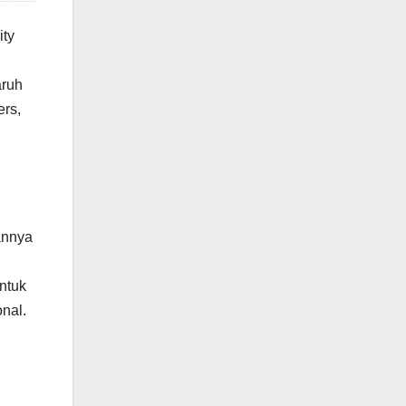
ity
aruh
ers,
annya
ntuk
onal.