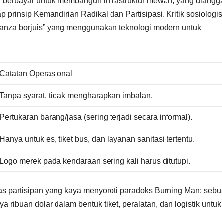
al berbayar untuk membangun infrastruktur mewah, yang diangg
prinsip Kemandirian Radikal dan Partisipasi. Kritik sosiologis
ganza borjuis” yang menggunakan teknologi modern untuk
Catatan Operasional
Tanpa syarat, tidak mengharapkan imbalan.
Pertukaran barang/jasa (sering terjadi secara informal).
Hanya untuk es, tiket bus, dan layanan sanitasi tertentu.
Logo merek pada kendaraan sering kali harus ditutupi.
tas partisipan yang kaya menyoroti paradoks Burning Man: seb
ibuan dolar dalam bentuk tiket, peralatan, dan logistik untuk