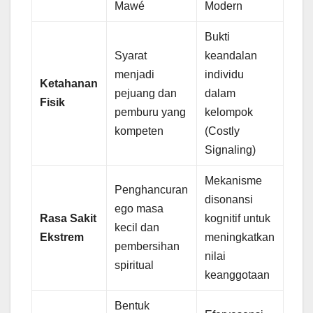
Mawé
Modern
Bukti
Syarat
keandalan
menjadi
individu
Ketahanan
pejuang dan
dalam
Fisik
pemburu yang
kelompok
kompeten
(Costly
Signaling)
Mekanisme
Penghancuran
disonansi
ego masa
Rasa Sakit
kognitif untuk
kecil dan
Ekstrem
meningkatkan
pembersihan
nilai
spiritual
keanggotaan
Bentuk