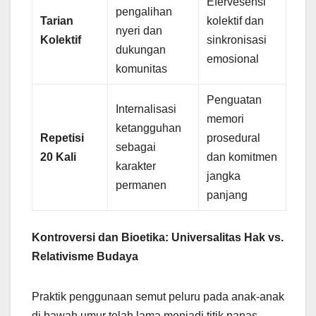
Efervesensi
pengalihan
Tarian
kolektif dan
nyeri dan
Kolektif
sinkronisasi
dukungan
emosional
komunitas
Penguatan
Internalisasi
memori
ketangguhan
Repetisi
prosedural
sebagai
20 Kali
dan komitmen
karakter
jangka
permanen
panjang
Kontroversi dan Bioetika: Universalitas Hak vs.
Relativisme Budaya
Praktik penggunaan semut peluru pada anak-anak
di bawah umur telah lama menjadi titik panas