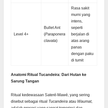
Rasa sakit
murni yang
intens,
Bullet Ant
seperti
Level 4+
(
Paraponera
berjalan di
clavata
)
atas arang
panas
dengan paku
di tumit
Anatomi Ritual Tucandeira: Dari Hutan ke
Sarung Tangan
Ritual kedewasaan Sateré-Mawé, yang sering
disebut sebagai ritual
Tucandeira
atau
Waumat
,
adalah prosesi yang sangat terperinci dan