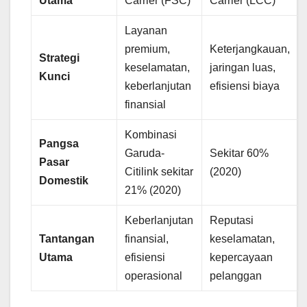
Utama
Carrier (FSC)
Carrier (LCC)
Layanan
premium,
Keterjangkauan,
Strategi
keselamatan,
jaringan luas,
Kunci
keberlanjutan
efisiensi biaya
finansial
Kombinasi
Pangsa
Garuda-
Sekitar 60%
Pasar
Citilink sekitar
(2020)
Domestik
21% (2020)
Keberlanjutan
Reputasi
Tantangan
finansial,
keselamatan,
Utama
efisiensi
kepercayaan
operasional
pelanggan