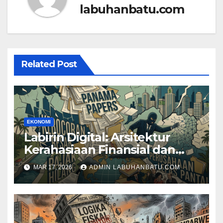
labuhanbatu.com
Related Post
EKONOMI
Labirin Digital: Arsitektur
Kerahasiaan Finansial dan
Skandal Panama Papers 2016
MAR 17, 2026
ADMIN LABUHANBATU.COM