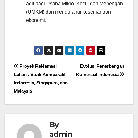
adil bagi Usaha Mikro, Kecil, dan Menengah
(UMKM) dan mengurangi kesenjangan
ekonomi.
Navigasi
Proyek Reklamasi
Evolusi Penerbangan
Lahan : Studi Komparatif
Komersial Indonesia
pos
Indonesia, Singapura, dan
Malaysia
By
admin