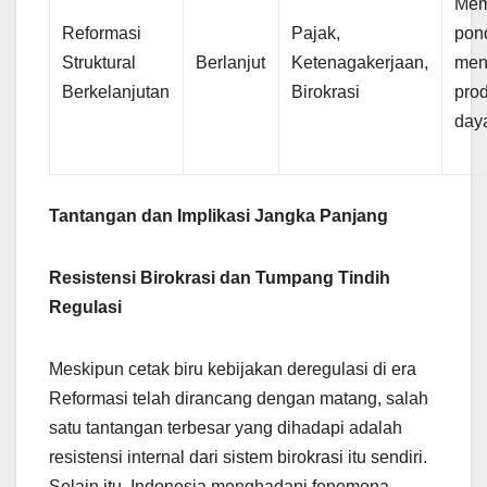
Mem
Reformasi
Pajak,
pon
Struktural
Berlanjut
Ketenagakerjaan,
men
Berkelanjutan
Birokrasi
prod
day
Tantangan dan Implikasi Jangka Panjang
Resistensi Birokrasi dan Tumpang Tindih
Regulasi
Meskipun cetak biru kebijakan deregulasi di era
Reformasi telah dirancang dengan matang, salah
satu tantangan terbesar yang dihadapi adalah
resistensi internal dari sistem birokrasi itu sendiri.
Selain itu, Indonesia menghadapi fenomena