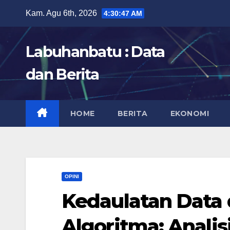
Skip
Kam. Agu 6th, 2026
4:30:48 AM
to
content
Labuhanbatu : Data
dan Berita
HOME
BERITA
EKONOMI
OPINI
Kedaulatan Data
Algoritma: Analis