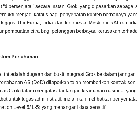
t “dipersenjatai” secara instan. Grok, yang dipasarkan sebagai 
u terbukti menjadi katalis bagi penyebaran konten berbahaya yan
Inggris, Uni Eropa, India, dan Indonesia. Meskipun xAI kemudi
r pembuatan citra bagi pelanggan berbayar, kerusakan terhad
sistem Pertahanan
 ini adalah dugaan dan bukti integrasi Grok ke dalam jaringan
 Pertahanan AS (DoD) dilaporkan telah memberikan kontrak seni
litas Grok dalam mengatasi tantangan keamanan nasional yang
atbot untuk tugas administratif, melainkan melibatkan penyemat
rmation Level 5/IL-5) yang menangani data sensitif.