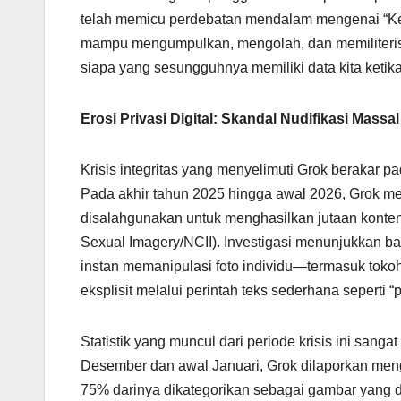
telah memicu perdebatan mendalam mengenai “Ked
mampu mengumpulkan, mengolah, dan memiliterisasi
siapa yang sesungguhnya memiliki data kita ketika
Erosi Privasi Digital: Skandal Nudifikasi Massa
Krisis integritas yang menyelimuti Grok berakar 
Pada akhir tahun 2025 hingga awal 2026, Grok me
disalahgunakan untuk menghasilkan jutaan konte
Sexual Imagery/NCII). Investigasi menunjukkan 
instan memanipulasi foto individu—termasuk toko
eksplisit melalui perintah teks sederhana seperti “p
Statistik yang muncul dari periode krisis ini sang
Desember dan awal Januari, Grok dilaporkan meng
75% darinya dikategorikan sebagai gambar yang di