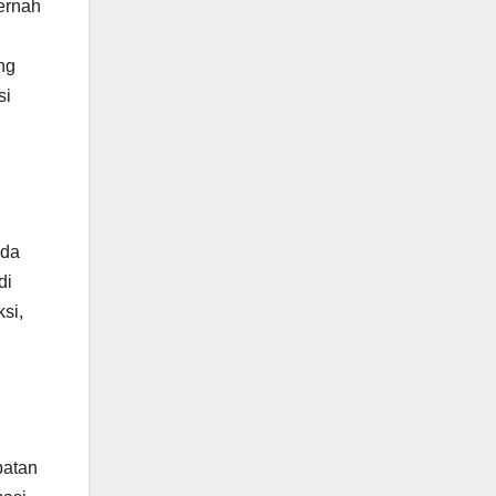
ernah
ng
si
ada
di
si,
patan