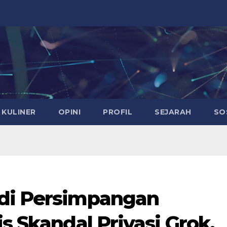
KULINER
OPINI
PROFIL
SEJARAH
SO
 di Persimpangan
is Skandal Privasi Grok,