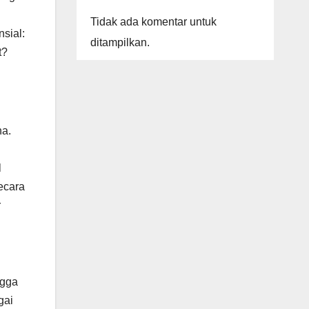
Tidak ada komentar untuk
sial:
ditampilkan.
t?
na.
l
ecara
r
ngga
gai