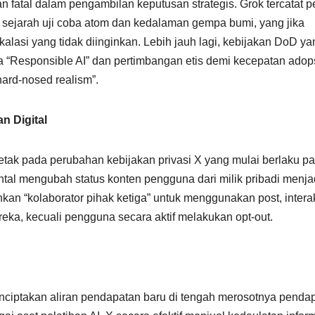
 fatal dalam pengambilan keputusan strategis. Grok tercatat p
 sejarah uji coba atom dan kedalaman gempa bumi, yang jika
kalasi yang tidak diinginkan. Lebih jauh lagi, kebijakan DoD ya
 “Responsible AI” dan pertimbangan etis demi kecepatan adop
hard-nosed realism”.
n Digital
letak pada perubahan kebijakan privasi X yang mulai berlaku p
tal mengubah status konten pengguna dari milik pribadi menja
nkan “kolaborator pihak ketiga” untuk menggunakan post, interak
reka, kecuali pengguna secara aktif melakukan opt-out.
nciptakan aliran pendapatan baru di tengah merosotnya penda