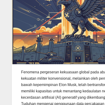
Fenomena pergeseran kekuasaan global pada abad 
kekuatan militer konvensional, melainkan oleh peng
bawah kepemimpinan Elon Musk, telah bertransform
memiliki kapasitas untuk menantang kedaulatan nega
kecerdasan artifisial (AI) generatif yang dikembang
Tuduhan mengenai penggunaan data percakapan pri