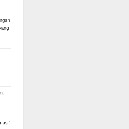
engan
 yang
m.
nasi”