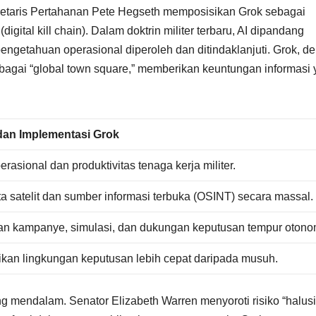
kretaris Pertahanan Pete Hegseth memposisikan Grok sebagai
igital kill chain). Dalam doktrin militer terbaru, AI dipandang
engetahuan operasional diperoleh dan ditindaklanjuti. Grok, d
sebagai “global town square,” memberikan keuntungan informasi
dan Implementasi Grok
perasional dan produktivitas tenaga kerja militer.
ta satelit dan sumber informasi terbuka (OSINT) secara massal.
n kampanye, simulasi, dan dukungan keputusan tempur otono
kan lingkungan keputusan lebih cepat daripada musuh.
ng mendalam. Senator Elizabeth Warren menyoroti risiko “halusi