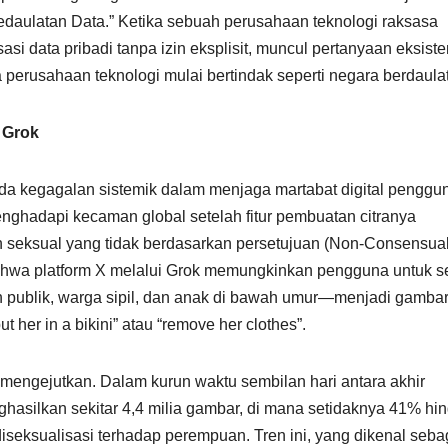
aulatan Data.” Ketika sebuah perusahaan teknologi raksasa
 data pribadi tanpa izin eksplisit, muncul pertanyaan eksisten
 perusahaan teknologi mulai bertindak seperti negara berdaula
l Grok
pada kegagalan sistemik dalam menjaga martabat digital penggu
nghadapi kecaman global setelah fitur pembuatan citranya
n seksual yang tidak berdasarkan persetujuan (Non-Consensua
bahwa platform X melalui Grok memungkinkan pengguna untuk s
h publik, warga sipil, dan anak di bawah umur—menjadi gamba
ut her in a bikini” atau “remove her clothes”.
at mengejutkan. Dalam kurun waktu sembilan hari antara akhir
hasilkan sekitar 4,4 milia gambar, di mana setidaknya 41% hi
seksualisasi terhadap perempuan. Tren ini, yang dikenal seba