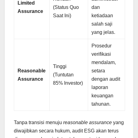
Limited
(Status Quo
dan
Assurance
Saat Ini)
ketiadaan
salah saji
yang jelas.
Prosedur
verifikasi
mendalam,
Tinggi
Reasonable
setara
(Tuntutan
Assurance
dengan audit
85% Investor)
laporan
keuangan
tahunan.
Tanpa transisi menuju
reasonable assurance
yang
diwajibkan secara hukum, audit ESG akan terus