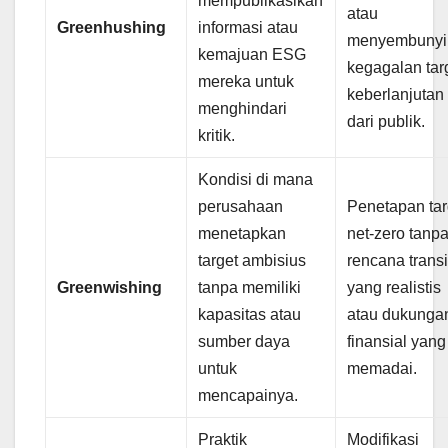
mempublikasikan
atau
Greenhushing
informasi atau
menyembunyi
kemajuan ESG
kegagalan tar
mereka untuk
keberlanjutan
menghindari
dari publik.
kritik.
Kondisi di mana
perusahaan
Penetapan tar
menetapkan
net-zero tanp
target ambisius
rencana transi
Greenwishing
tanpa memiliki
yang realistis
kapasitas atau
atau dukunga
sumber daya
finansial yang
untuk
memadai.
mencapainya.
Praktik
Modifikasi