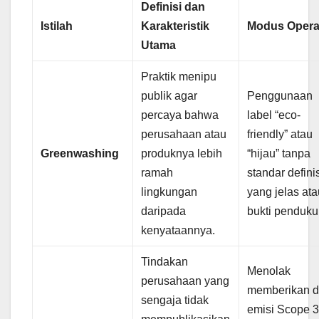
Definisi dan
Istilah
Karakteristik
Modus Opera
Utama
Praktik menipu
publik agar
Penggunaan
percaya bahwa
label “eco-
perusahaan atau
friendly” atau
Greenwashing
produknya lebih
“hijau” tanpa
ramah
standar defini
lingkungan
yang jelas ata
daripada
bukti penduku
kenyataannya.
Tindakan
Menolak
perusahaan yang
memberikan d
sengaja tidak
emisi Scope 