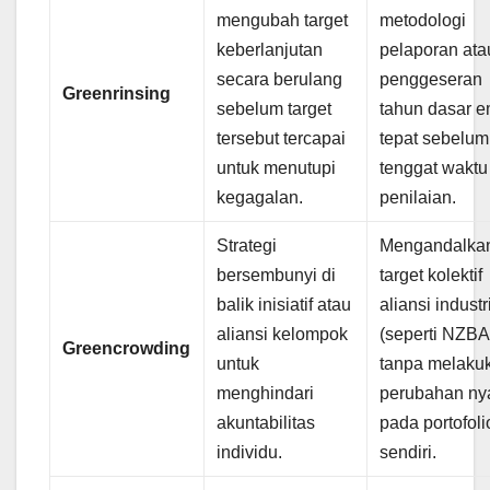
mengubah target
metodologi
keberlanjutan
pelaporan ata
secara berulang
penggeseran
Greenrinsing
sebelum target
tahun dasar e
tersebut tercapai
tepat sebelum
untuk menutupi
tenggat waktu
kegagalan.
penilaian.
Strategi
Mengandalka
bersembunyi di
target kolektif
balik inisiatif atau
aliansi industr
aliansi kelompok
(seperti NZBA
Greencrowding
untuk
tanpa melaku
menghindari
perubahan ny
akuntabilitas
pada portofoli
individu.
sendiri.