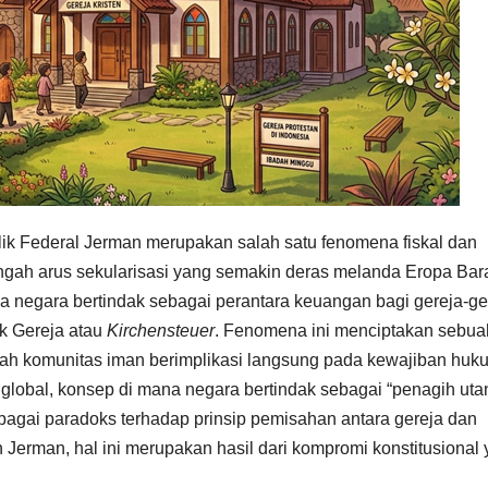
ik Federal Jerman merupakan salah satu fenomena fiskal dan
tengah arus sekularisasi yang semakin deras melanda Eropa Bara
negara bertindak sebagai perantara keuangan bagi gereja-ge
ak Gereja atau
Kirchensteuer
. Fenomena ini menciptakan sebua
buah komunitas iman berimplikasi langsung pada kewajiban huk
t global, konsep di mana negara bertindak sebagai “penagih uta
ebagai paradoks terhadap prinsip pemisahan antara gereja dan
Jerman, hal ini merupakan hasil dari kompromi konstitusional