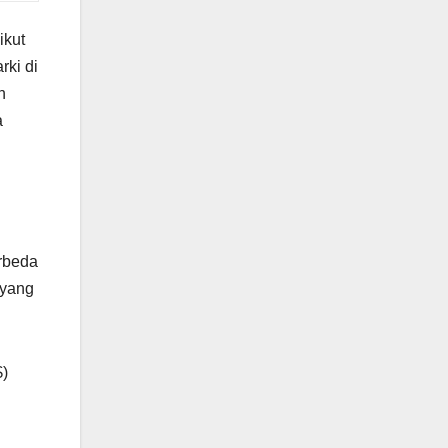
ikut
rki di
h
a
erbeda
 yang
$)