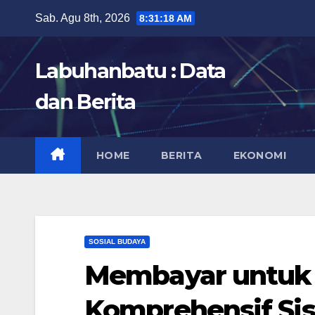
Skip
Sab. Agu 8th, 2026
8:31:19 AM
to
content
Labuhanbatu : Data
dan Berita
HOME
BERITA
EKONOMI
SOSIAL BUDAYA
Membayar untuk B
Komprehensif Sis