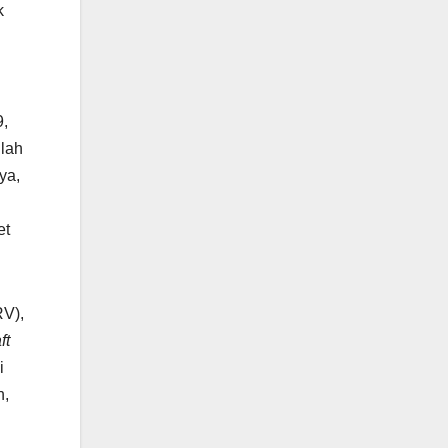
k
9,
ilah
ya,
et
RV),
ft
i
n,