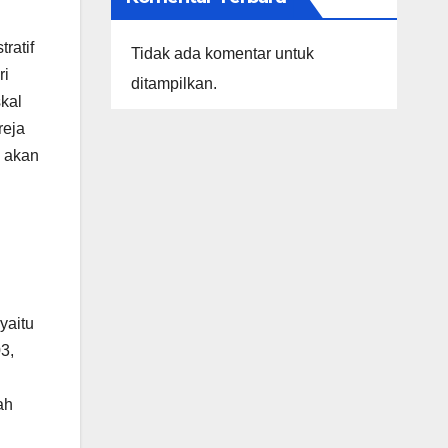
ratif
Tidak ada komentar untuk
ri
ditampilkan.
skal
reja
, akan
yaitu
3,
ah