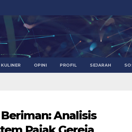
KULINER
OPINI
PROFIL
SEJARAH
SO
eriman: Analisis
tem Pajak Gereja