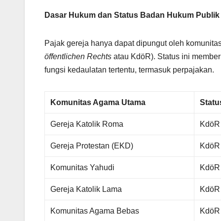
Dasar Hukum dan Status Badan Hukum Publik
Pajak gereja hanya dapat dipungut oleh komunita
öffentlichen Rechts
atau KdöR). Status ini member
fungsi kedaulatan tertentu, termasuk perpajakan.
Komunitas Agama Utama
Stat
Gereja Katolik Roma
KdöR
Gereja Protestan (EKD)
KdöR
Komunitas Yahudi
KdöR
Gereja Katolik Lama
KdöR
Komunitas Agama Bebas
KdöR 