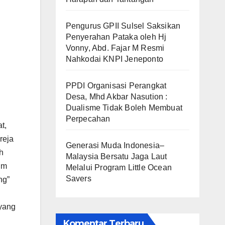
Pengurus GPII Sulsel Saksikan
Penyerahan Pataka oleh Hj
Vonny, Abd. Fajar M Resmi
Nahkodai KNPI Jeneponto
PPDI Organisasi Perangkat
Desa, Mhd Akbar Nasution :
Dualisme Tidak Boleh Membuat
Perpecahan
t,
reja
Generasi Muda Indonesia–
h
Malaysia Bersatu Jaga Laut
um
Melalui Program Little Ocean
Savers
ng”
 yang
Komentar Terbaru