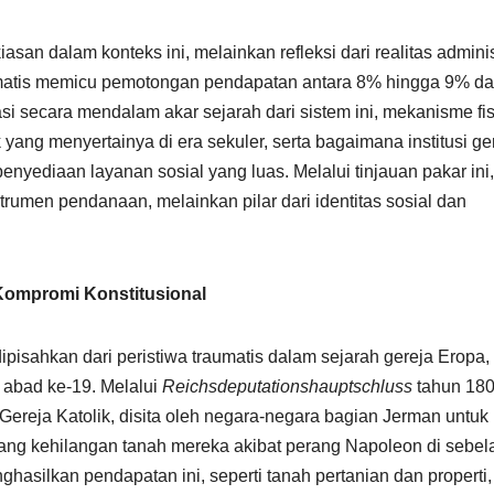
san dalam konteks ini, melainkan refleksi dari realitas administ
matis memicu pemotongan pendapatan antara 8% hingga 9% da
si secara mendalam akar sejarah dari sistem ini, mekanisme fi
 yang menyertainya di era sekuler, serta bagaimana institusi ge
yediaan layanan sosial yang luas. Melalui tinjauan pakar ini
trumen pendanaan, melainkan pilar dari identitas sosial dan
 Kompromi Konstitusional
ipisahkan dari peristiwa traumatis dalam sejarah gereja Eropa, 
l abad ke-19. Melalui
Reichsdeputationshauptschluss
tahun 180
Gereja Katolik, disita oleh negara-negara bagian Jerman untuk
ng kehilangan tanah mereka akibat perang Napoleon di sebel
hasilkan pendapatan ini, seperti tanah pertanian dan properti,