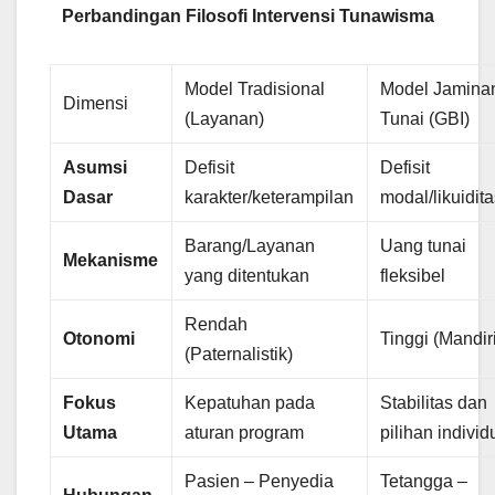
Perbandingan Filosofi Intervensi Tunawisma
Model Tradisional
Model Jamina
Dimensi
(Layanan)
Tunai (GBI)
Asumsi
Defisit
Defisit
Dasar
karakter/keterampilan
modal/likuidit
Barang/Layanan
Uang tunai
Mekanisme
yang ditentukan
fleksibel
Rendah
Otonomi
Tinggi (Mandir
(Paternalistik)
Fokus
Kepatuhan pada
Stabilitas dan
Utama
aturan program
pilihan individ
Pasien – Penyedia
Tetangga –