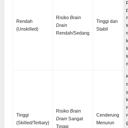
Risiko
Brain
Rendah
Tinggi dan
Drain
t
(Unskilled)
Stabil
Rendah/Sedang
I
y
Risiko
Brain
Tinggi
Cenderung
Drain
Sangat
(Skilled/Tertiary)
Menurun
Tinggi