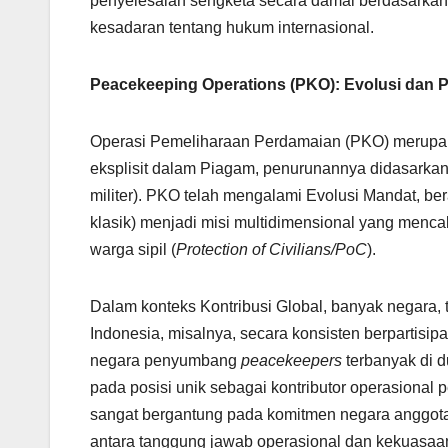
penyelesaian sengketa secara damai berdasarkan
kesadaran tentang hukum internasional.
Peacekeeping Operations (PKO): Evolusi dan 
Operasi Pemeliharaan Perdamaian (PKO) merupaka
eksplisit dalam Piagam, penurunannya didasarkan p
militer). PKO telah mengalami Evolusi Mandat, b
klasik) menjadi misi multidimensional yang men
warga sipil (
Protection of Civilians/PoC
).
Dalam konteks Kontribusi Global, banyak negara, 
Indonesia, misalnya, secara konsisten berpartis
negara penyumbang
peacekeepers
terbanyak di 
pada posisi unik sebagai kontributor operasiona
sangat bergantung pada komitmen negara anggota
antara tanggung jawab operasional dan kekuasaan