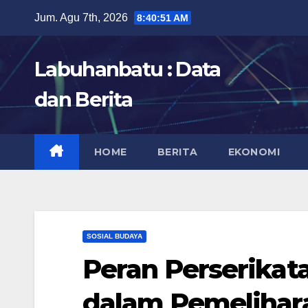
Skip
Jum. Agu 7th, 2026
8:40:52 AM
to
content
Labuhanbatu : Data
dan Berita
HOME
BERITA
EKONOMI
SOSIAL BUDAYA
Peran Perserika
dalam Pemelihar