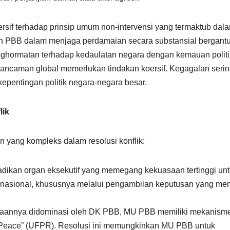
sif terhadap prinsip umum non-intervensi yang termaktub dal
lan PBB dalam menjaga perdamaian secara substansial bergant
ormatan terhadap kedaulatan negara dengan kemauan politi
u ancaman global memerlukan tindakan koersif. Kegagalan serin
epentingan politik negara-negara besar.
lik
yang kompleks dalam resolusi konflik:
adikan organ eksekutif yang memegang kekuasaan tertinggi un
nasional, khususnya melalui pengambilan keputusan yang men
aannya didominasi oleh DK PBB, MU PBB memiliki mekanism
 for Peace” (UFPR). Resolusi ini memungkinkan MU PBB untuk