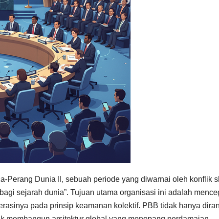
-Perang Dunia II, sebuah periode yang diwarnai oleh konflik s
bagi sejarah dunia”. Tujuan utama organisasi ini adalah menc
erasinya pada prinsip keamanan kolektif. PBB tidak hanya dira
ntuk membangun arsitektur global yang menopang perdamaian