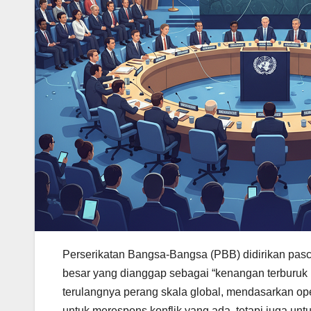
Perserikatan Bangsa-Bangsa (PBB) didirikan pasca
besar yang dianggap sebagai “kenangan terburuk 
terulangnya perang skala global, mendasarkan op
untuk merespons konflik yang ada, tetapi juga u