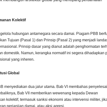
manan Kolektif
ngelola hubungan antarnegara secara damai. Piagam PBB berf
pkan Tujuan (Pasal 1) dan Prinsip (Pasal 2) yang menjadi land
nasional. Prinsip dasar yang dianut adalah penghormatan ter
an domestik. Namun, kerangka normatif ini segera dihadapkan 
usional yang inheren.
usi Global
B menyediakan dua jalur utama. Bab VI membahas penyelesa
. Sebaliknya, Bab VII memberikan wewenang kepada Dewan
olektif, termasuk sanksi ekonomi atau intervensi militer, jik
n perjanjian damai, atau aksi agresi.