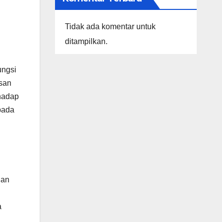
Tidak ada komentar untuk
ditampilkan.
ungsi
asan
hadap
pada
ian
a