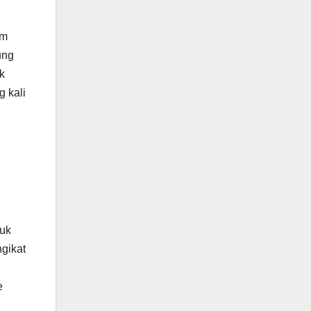
am
ung
k
g kali
tuk
gikat
e