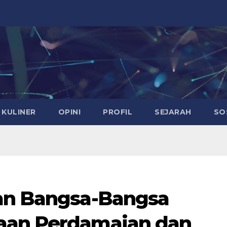
KULINER
OPINI
PROFIL
SEJARAH
SO
tan Bangsa-Bangsa
aan Perdamaian dan