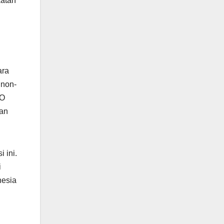
katan
ara
 non-
KO
gan
 ini.
i
nesia