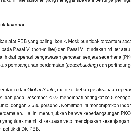
 hukum internasional, yang menggarisbawahi perlunya pening
Pelaksanaan
n alat PBB yang paling ikonik. Meskipun tidak tercantum sec
ada Pasal VI (non-militer) dan Pasal VII (tindakan militer atau
eralih dari operasi pengawasan gencatan senjata sederhana (P
cakup pembangunan perdamaian (
peacebuilding
) dan perlindun
terutama dari
Global South
, memikul beban pelaksanaan operasi
ipasi dan pada Desember 2022 menempati peringkat ke-8 sebaga
dunia, dengan 2.686 personel. Komitmen ini menempatkan Indo
l perdamaian. Hal ini menunjukkan bahwa keberlangsungan PKO
 yang tidak memiliki kekuatan veto, menciptakan kesenjangan
 politik di DK PBB.