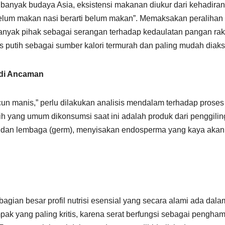
 banyak budaya Asia, eksistensi makanan diukur dari kehadiran
elum makan nasi berarti belum makan”. Memaksakan peralihan
nyak pihak sebagai serangan terhadap kedaulatan pangan rak
as putih sebagai sumber kalori termurah dan paling mudah diaks
adi Ancaman
acun manis,” perlu dilakukan analisis mendalam terhadap proses
tih yang umum dikonsumsi saat ini adalah produk dari penggili
) dan lembaga (germ), menyisakan endosperma yang kaya akan 
ian besar profil nutrisi esensial yang secara alami ada dalam
ak yang paling kritis, karena serat berfungsi sebagai pengha