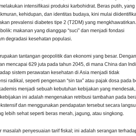
elakukan intensifikasi produksi karbohidrat. Beras putih, yang
uran, kehidupan, dan identitas budaya, kini mulai diidentifika
njakan prevalensi diabetes tipe 2 (T2DM) yang mengkhawatirkan
olik: makanan yang dianggap “suci” dan menjadi fondasi
am degradasi kesehatan populasi.
a merupakan tantangan geopolitik dan ekonomi yang besar. Denga
kan mencapai 629 juta pada tahun 2045, di mana China dan Ind
adap sistem perawatan kesehatan di Asia menjadi tidak
si radikal, seperti pengenaan “sin tax” atau pajak dosa pada b
 akademis menjadi sebuah kebutuhan kebijakan yang mendesak,
 kebijakan ini adalah mengenakan retribusi tambahan pada ber
) ekstensif dan menggunakan pendapatan tersebut secara langs
g lebih sehat seperti beras merah, jagung, atau singkong.
 masalah penyesuaian tarif fiskal; ini adalah serangan terhada