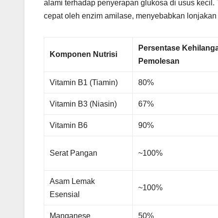
alami terhadap penyerapan glukosa di usus kecil. 
cepat oleh enzim amilase, menyebabkan lonjakan 
Persentase Kehilanga
Komponen Nutrisi
Pemolesan
Vitamin B1 (Tiamin)
80%
Vitamin B3 (Niasin)
67%
Vitamin B6
90%
Serat Pangan
~100%
Asam Lemak
~100%
Esensial
Manganese
50%