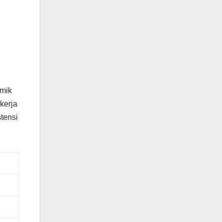
emik
kerja
tensi