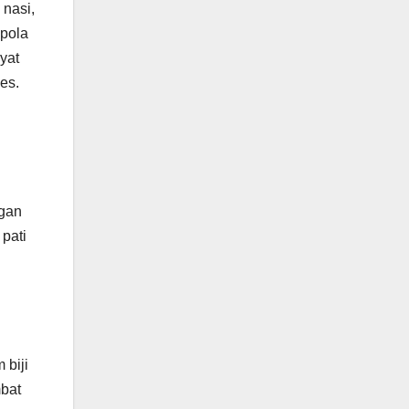
 nasi,
 pola
yat
es.
ngan
pati
 biji
mbat