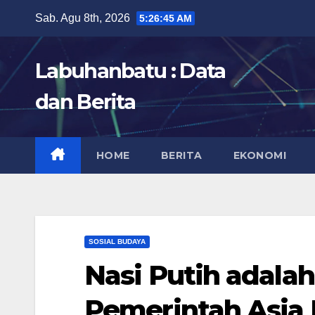
Skip
Sab. Agu 8th, 2026
5:26:46 AM
to
content
Labuhanbatu : Data
dan Berita
HOME
BERITA
EKONOMI
SOSIAL BUDAYA
Nasi Putih adala
Pemerintah Asia