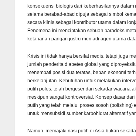
konsekuensi biologis dari keberhasilannya dalam m
selama berabad-abad dipuja sebagai simbol kemakm
secara klinis sebagai kontributor utama dalam lo
Fenomena ini menciptakan sebuah paradoks metab
ketahanan pangan justru menjadi agen utama dal
Krisis ini tidak hanya bersifat medis, tetapi jug
jumlah penderita diabetes global yang diproyeksi
menempati posisi dua teratas, beban ekonomi terh
berkelanjutan. Kebutuhan untuk melakukan interven
putih poles, telah bergeser dari sekadar wacana
meskipun sangat kontroversial. Konsep dasar dari
putih yang telah melalui proses sosoh (polishing
untuk mensubsidi sumber karbohidrat alternatif yan
Namun, memajaki nasi putih di Asia bukan sekadar