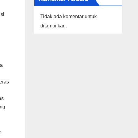
si
Tidak ada komentar untuk
.
ditampilkan.
n
ia
eras
as
ung
p