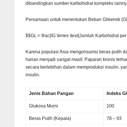
dibandingkan sumber karbohidrat kompleks lainny
Persamaan untuk menentukan Beban Glikemik (GL
$$GL = \frac{IG \times \text{Jumlah Karbohidrat per
Karena populasi Asia mengonsumsi beras putih dalam
harian menjadi sangat masif. Paparan kronis terh
secara berlebihan dalam memproduksi insulin, yan
insulin.
Jenis Bahan Pangan
Indeks Gl
Glukosa Murni
100
Beras Putih (Kepala)
78 – 93