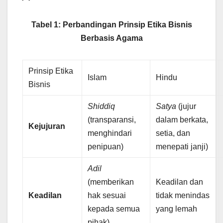
Tabel 1: Perbandingan Prinsip Etika Bisnis
Berbasis Agama
Prinsip Etika
Islam
Hindu
Bisnis
Shiddiq
Satya
(jujur
(transparansi,
dalam berkata,
Kejujuran
menghindari
setia, dan
penipuan)
menepati janji)
Adil
(memberikan
Keadilan dan
Keadilan
hak sesuai
tidak menindas
kepada semua
yang lemah
pihak)