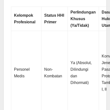
Perlindungan
Das
Kelompok
Status HHI
Khusus
Huk
Profesional
Primer
(Ya/Tidak)
Uta
Konv
Ya (Absolut,
Jene
Personel
Non-
Dilindungi
Pasa
Medis
Kombatan
dan
Prot
Dihormati)
Tam
I, II