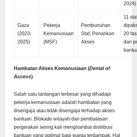
2024)
11 sta
Gaza
Pekerja
Pembunuhan
dipak
(2023-
Kemanusiaan
Staf, Penarikan
20 fas
2025)
(MSF)
Akses
dan po
bantu
Hambatan Akses Kemanusiaan (
Denial of
Access
)
Salah satu tantangan terbesar yang dihadapi
pekerja kemanusiaan adalah hambatan yang
disengaja atau tidak disengaja terhadap akses
bantuan. Blokade wilayah dan pembatasan
pergerakan sering kali menghambat distribusi
bantuan yang optimal bagi warga terdampak. Hal