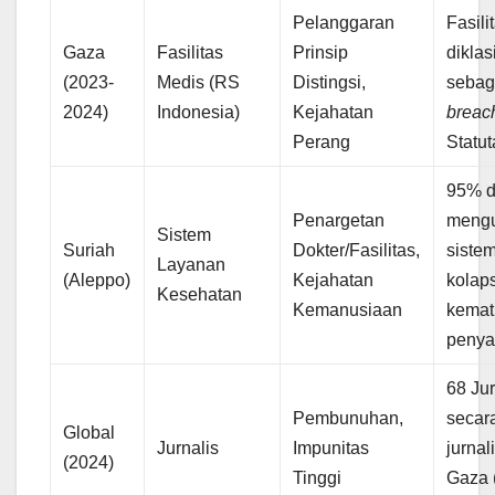
Pelanggaran
Fasili
Gaza
Fasilitas
Prinsip
diklas
(2023-
Medis (RS
Distingsi,
sebag
2024)
Indonesia)
Kejahatan
breac
Perang
Statu
95% d
Penargetan
mengu
Sistem
Suriah
Dokter/Fasilitas,
siste
Layanan
(Aleppo)
Kejahatan
kolap
Kesehatan
Kemanusiaan
kemat
penya
68 Jur
Pembunuhan,
secara
Global
Jurnalis
Impunitas
jurnal
(2024)
Tinggi
Gaza 