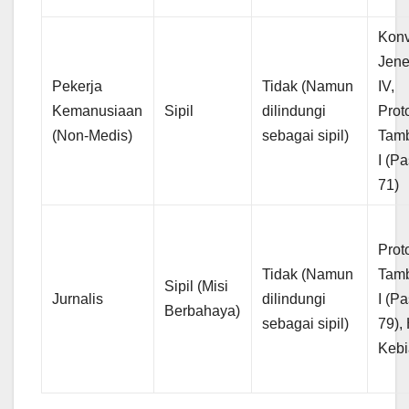
Konv
Jen
Pekerja
Tidak (Namun
IV,
Kemanusiaan
Sipil
dilindungi
Prot
(Non-Medis)
sebagai sipil)
Tam
I (Pa
71)
Prot
Tidak (Namun
Tam
Sipil (Misi
Jurnalis
dilindungi
I (Pa
Berbahaya)
sebagai sipil)
79),
Keb