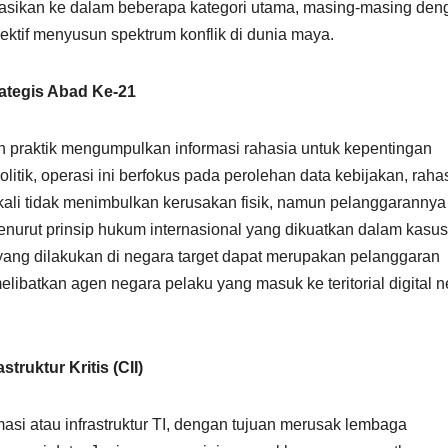
ifikasikan ke dalam beberapa kategori utama, masing-masing de
ktif menyusun spektrum konflik di dunia maya.
rategis Abad Ke-21
lah praktik mengumpulkan informasi rahasia untuk kepentingan
olitik, operasi ini berfokus pada perolehan data kebijakan, raha
ingkali tidak menimbulkan kerusakan fisik, namun pelanggarannya
Menurut prinsip hukum internasional yang dikuatkan dalam kasus
yang dilakukan di negara target dapat merupakan pelanggaran
elibatkan agen negara pelaku yang masuk ke teritorial digital 
truktur Kritis (CII)
asi atau infrastruktur TI, dengan tujuan merusak lembaga