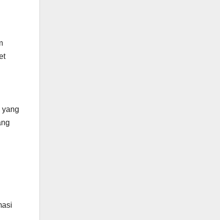
m
et
i yang
ang
masi