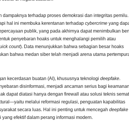
h dampaknya terhadap proses demokrasi dan integritas pemilu.
etapi hal ini membuka kerentanan terhadap
cybercrime
yang dapa
percayaan publik, yang pada akhirnya dapat menimbulkan be
 bentuk penyebaran hoaks untuk menghalangi pemilih atau
uick count
). Data menunjukkan bahwa sebagian besar hoaks
askan bahwa medan siber telah menjadi arena utama pertempur
an kecerdasan buatan (AI), khususnya teknologi
deepfake
.
nyebaran disinformasi, menjadi ancaman serius bagi keamana
ak dapat diatasi hanya dengan firewall atau solusi teknis semat
ural—yaitu melalui reformasi regulasi, penguatan kapabilitas
masyarakat secara luas. Hal ini penting untuk mencegah
deepfake
i yang efektif dalam perang informasi modern.