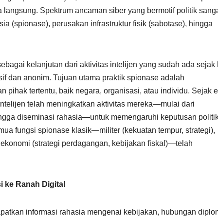
cara langsung. Spektrum ancaman siber yang bermotif politik sang
a (spionase), perusakan infrastruktur fisik (sabotase), hingga
bagai kelanjutan dari aktivitas intelijen yang sudah ada sejak
if dan anonim. Tujuan utama praktik spionase adalah
pihak tertentu, baik negara, organisasi, atau individu. Sejak e
ntelijen telah meningkatkan aktivitas mereka—mulai dari
ingga diseminasi rahasia—untuk memengaruhi keputusan politik
ua fungsi spionase klasik—militer (kekuatan tempur, strategi),
an ekonomi (strategi perdagangan, kebijakan fiskal)—telah
 ke Ranah Digital
dapatkan informasi rahasia mengenai kebijakan, hubungan diplom