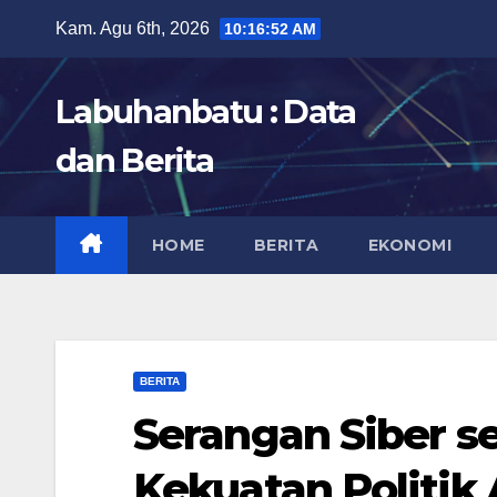
Skip
Kam. Agu 6th, 2026
10:16:53 AM
to
content
Labuhanbatu : Data
dan Berita
HOME
BERITA
EKONOMI
BERITA
Serangan Siber s
Kekuatan Politik