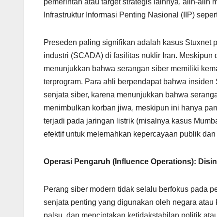
pemerintah atau target strategis lainnya, alih-ali
Infrastruktur Informasi Penting Nasional (IIP) sepe
Preseden paling signifikan adalah kasus Stuxnet 
industri (SCADA) di fasilitas nuklir Iran. Meskipun 
menunjukkan bahwa serangan siber memiliki kema
terprogram. Para ahli berpendapat bahwa inside
senjata siber, karena menunjukkan bahwa serangan
menimbulkan korban jiwa, meskipun ini hanya pan
terjadi pada jaringan listrik (misalnya kasus Mumb
efektif untuk melemahkan kepercayaan publik dan
Operasi Pengaruh (Influence Operations): Disi
Perang siber modern tidak selalu berfokus pada p
senjata penting yang digunakan oleh negara atau
palsu, dan menciptakan ketidakstabilan politik ata