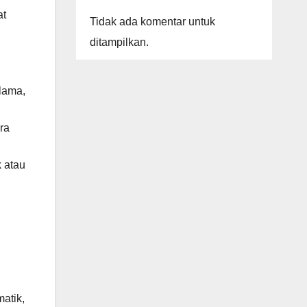
at
Tidak ada komentar untuk
ditampilkan.
 lama,
ra
 atau
atik,