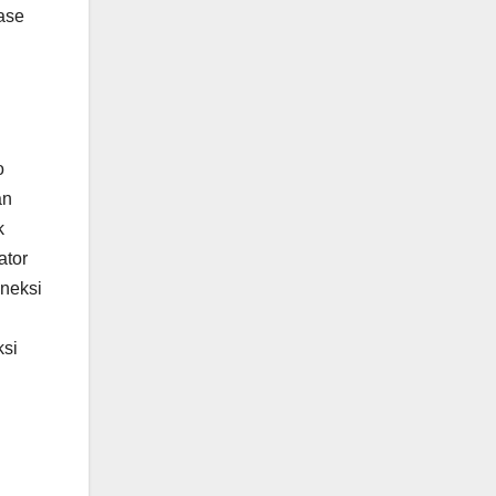
nase
o
an
k
ator
oneksi
ksi