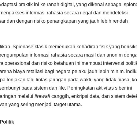
daptasi praktik ini ke ranah digital, yang dikenal sebagai spio
mengakses informasi rahasia secara ilegal dan mendeteksi
sar dan dengan risiko penangkapan yang jauh lebih rendah
nifikan. Spionase klasik memerlukan kehadiran fisik yang berisik
 pengumpulan informasi rahasia secara masif dan anonim deng
a operasional dan risiko ketahuan ini membuat intervensi politi
rena biaya retaliasi bagi negara pelaku jauh lebih minim. Indik
upa lonjakan lalu lintas jaringan pada waktu yang tidak biasa, k
embunyi pada sistem dan file. Peningkatan aktivitas siber ini
aringan melalui
firewall
canggih, enkripsi data, dan sistem dete
awan yang sering menjadi target utama.
Politik