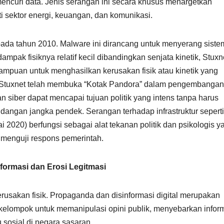
h mencuri data. Jenis serangan ini secara khusus menargetkan
rti sektor energi, keuangan, dan komunikasi.
pada tahun 2010. Malware ini dirancang untuk menyerang siste
dampak fisiknya relatif kecil dibandingkan senjata kinetik, Stuxn
mpuan untuk menghasilkan kerusakan fisik atau kinetik yang
n Stuxnet telah membuka “Kotak Pandora” dalam pengembangan
 siber dapat mencapai tujuan politik yang intens tanpa harus
dangan jangka pendek. Serangan terhadap infrastruktur sepert
ai 2020) berfungsi sebagai alat tekanan politik dan psikologis y
 menguji respons pemerintah.
nformasi dan Erosi Legitmasi
erusakan fisik. Propaganda dan disinformasi digital merupakan
 kelompok untuk memanipulasi opini publik, menyebarkan infor
u sosial di negara sasaran.