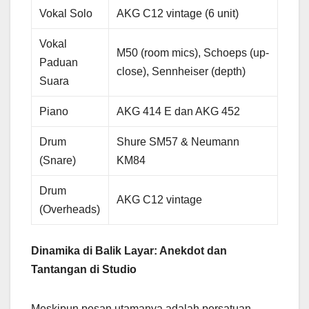
Vokal Solo
AKG C12 vintage (6 unit)
Vokal
M50 (room mics), Schoeps (up-
Paduan
close), Sennheiser (depth)
Suara
Piano
AKG 414 E dan AKG 452
Drum
Shure SM57 & Neumann
(Snare)
KM84
Drum
AKG C12 vintage
(Overheads)
Dinamika di Balik Layar: Anekdot dan
Tantangan di Studio
Meskipun pesan utamanya adalah persatuan,